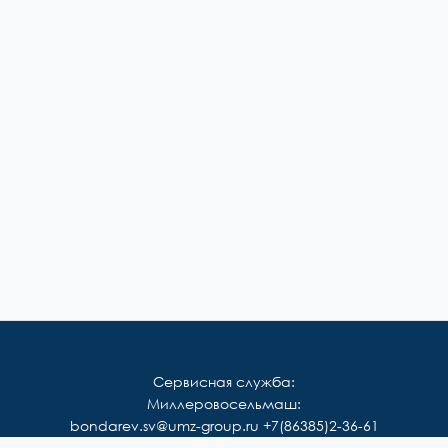
Сервисная служба:
Миллеровосельмаш:
bondarev.sv@umz-group.ru
+7(86385)2-36-61
Корммаш: