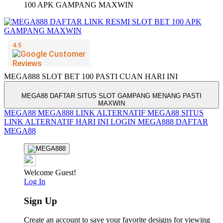
MEGA888 SLOT BET 100 PASTI CUAN HARI INI
MEGA88 DAFTAR SITUS SLOT GAMPANG MENANG PASTI
MAXWIN
MEGA88
MEGA888 LINK ALTERNATIF
MEGA88 SITUS
LINK ALTERNATIF HARI INI
LOGIN MEGA888
DAFTAR
MEGA88
Welcome Guest!
Log In
Sign Up
Create an account to save your favorite designs for viewing