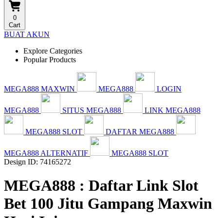
0
Cart
BUAT AKUN
Explore Categories
Popular Products
MEGA888 MAXWIN
MEGA888
LOGIN
MEGA888
SITUS MEGA888
LINK MEGA888
MEGA888 SLOT
DAFTAR MEGA888
MEGA888 ALTERNATIF
MEGA888 SLOT
Design ID: 74165272
MEGA888 : Daftar Link Slot
Bet 100 Jitu Gampang Maxwin