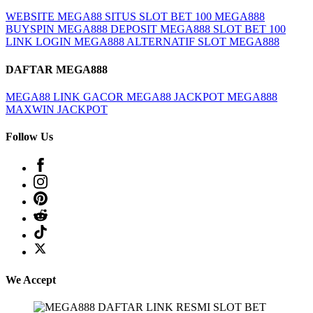
WEBSITE MEGA88
SITUS SLOT BET 100 MEGA888
BUYSPIN MEGA888
DEPOSIT MEGA888
SLOT BET 100
LINK LOGIN MEGA888
ALTERNATIF SLOT MEGA888
DAFTAR MEGA888
MEGA88 LINK GACOR
MEGA88 JACKPOT
MEGA888
MAXWIN JACKPOT
Follow Us
We Accept