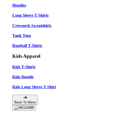
Hoodies
Long Sleeve T-Shirts
Crewneck Sweatshirts
Tank Tops
Baseball T-Shirts
Kids Apparel
Kids T-Shirts
Kids Hoodie
Kids Long Sleeve T-Shirt
Back To Menu