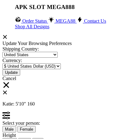
APK SLOT MEGA888
Order Status
MEGA88
Contact Us
Shop All Designs
Update Your Browsing Preferences
Shipping Country:
Currency:
Cancel
Katie:
5'10"
160
Select your person:
Male
Female
Height