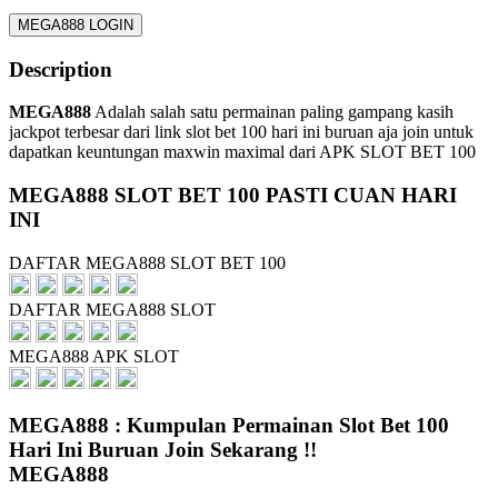
MEGA888 LOGIN
Description
MEGA888
Adalah salah satu permainan paling gampang kasih
jackpot terbesar dari link slot bet 100 hari ini buruan aja join untuk
dapatkan keuntungan maxwin maximal dari APK SLOT BET 100
MEGA888 SLOT BET 100 PASTI CUAN HARI
INI
DAFTAR MEGA888 SLOT BET 100
DAFTAR MEGA888 SLOT
MEGA888 APK SLOT
MEGA888 : Kumpulan Permainan Slot Bet 100
Hari Ini Buruan Join Sekarang !!
MEGA888