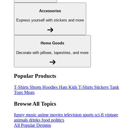
Accessories
Express yourself with stickers and more
Home Goods
Decorate with pillows, tapestries, and more
Popular Products
T-Shirts
Shorts
Hoodies
Hats
Kids T-Shirts
Stickers
Tank
Tops
Mugs
Browse All Topics
funny
music
anime
movies
television
sports
sci-fi
vintage
animals
drinks
food
politics
All Popular Designs