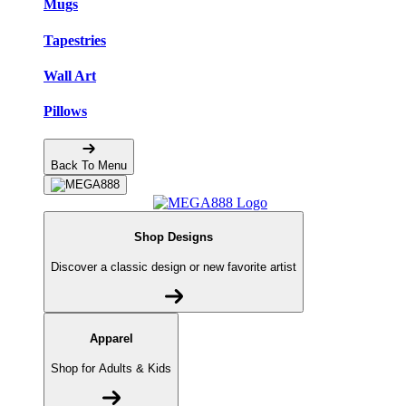
Mugs
Tapestries
Wall Art
Pillows
Back To Menu
Shop Designs
Discover a classic design or new favorite artist
Apparel
Shop for Adults & Kids