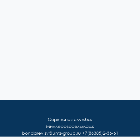
Сервисная служба:
Миллеровосельмаш:
bondarev.sv@umz-group.ru
+7(86385)2-36-61
Корммаш: