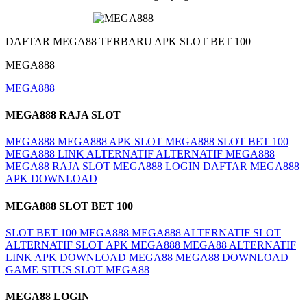
DAFTAR MEGA88 TERBARU APK SLOT BET 100
MEGA888
MEGA888
MEGA888 RAJA SLOT
MEGA888
MEGA888 APK SLOT
MEGA888 SLOT BET 100
MEGA888 LINK ALTERNATIF
ALTERNATIF MEGA888
MEGA88 RAJA SLOT
MEGA888 LOGIN DAFTAR
MEGA888
APK DOWNLOAD
MEGA888 SLOT BET 100
SLOT BET 100 MEGA888
MEGA888 ALTERNATIF SLOT
ALTERNATIF SLOT APK MEGA888
MEGA88 ALTERNATIF
LINK
APK DOWNLOAD MEGA88
MEGA88 DOWNLOAD
GAME
SITUS SLOT MEGA88
MEGA88 LOGIN