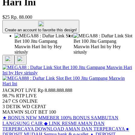
Hari Ini
$25
Rp. 88.000
Create an account to favorite this design!
JACKPOT LIVE
Rp 8.888.888.888
98.7%
RTP LIVE
24/7
CS ONLINE
3 DETIK
WD CEPAT
MAXWIN
SLOT BET 100
★
BONUS NEW MMEBER 100%
BONUS SAMBUTAN
LANGSUNG CAIR
◆
LINK RESMI AMAN DAN
TERPERCAYA
DOWNLOAD AMAN DAN TERPERCAYA
●
DEPOSIT MUDAH
Semua bank & e-wallet
▲
DEPOSIT