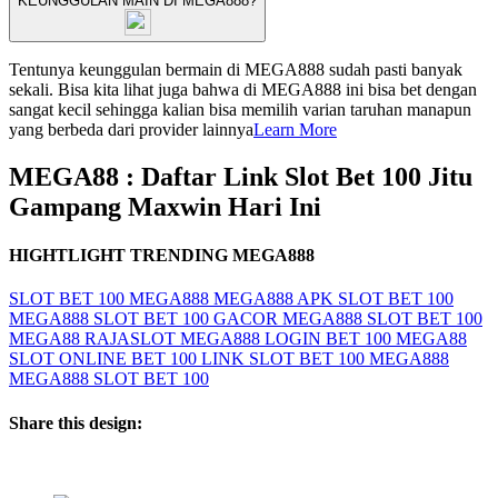
KEUNGGULAN MAIN DI MEGA888?
Tentunya keunggulan bermain di MEGA888 sudah pasti banyak
sekali. Bisa kita lihat juga bahwa di MEGA888 ini bisa bet dengan
sangat kecil sehingga kalian bisa memilih varian taruhan manapun
yang berbeda dari provider lainnya
Learn More
MEGA88 : Daftar Link Slot Bet 100 Jitu
Gampang Maxwin Hari Ini
HIGHTLIGHT TRENDING MEGA888
SLOT BET 100 MEGA888
MEGA888 APK SLOT BET 100
MEGA888 SLOT BET 100 GACOR
MEGA888 SLOT BET 100
MEGA88 RAJASLOT
MEGA888 LOGIN BET 100
MEGA88
SLOT ONLINE BET 100
LINK SLOT BET 100 MEGA888
MEGA888 SLOT BET 100
Share this design: