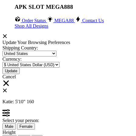
APK SLOT MEGA888
Order Status
MEGA88
Contact Us
Shop All Designs
Update Your Browsing Preferences
Shipping Country:
Currency:
Cancel
Katie:
5'10"
160
Select your person:
Male
Female
Height