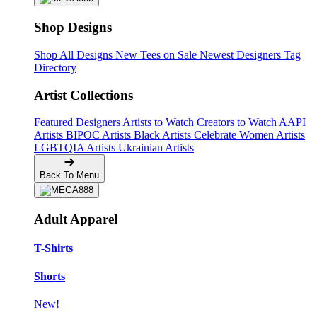
Shop Designs
Shop All Designs
New Tees on Sale
Newest Designers
Tag
Directory
Artist Collections
Featured Designers
Artists to Watch
Creators to Watch
AAPI
Artists
BIPOC Artists
Black Artists
Celebrate Women Artists
LGBTQIA Artists
Ukrainian Artists
Back To Menu
Adult Apparel
T-Shirts
Shorts
New!