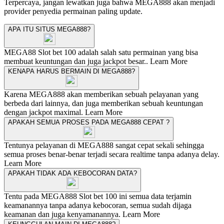
Terpercaya, jangan lewatkan juga bahwa MEGA888 akan menjadi
provider penyedia permainan paling update.
APA ITU SITUS MEGA888?
MEGA88 Slot bet 100 adalah salah satu permainan yang bisa
membuat keuntungan dan juga jackpot besar..
Learn More
KENAPA HARUS BERMAIN DI MEGA888?
Karena MEGA888 akan memberikan sebuah pelayanan yang
berbeda dari lainnya, dan juga memberikan sebuah keuntungan
dengan jackpot maximal.
Learn More
APAKAH SEMUA PROSES PADA MEGA888 CEPAT ?
Tentunya pelayanan di MEGA888 sangat cepat sekali sehingga
semua proses benar-benar terjadi secara realtime tanpa adanya delay.
Learn More
APAKAH TIDAK ADA KEBOCORAN DATA?
Tentu pada MEGA888 Slot bet 100 ini semua data terjamin
keamanannya tanpa adanya kebocoran, semua sudah dijaga
keamanan dan juga kenyamanannya.
Learn More