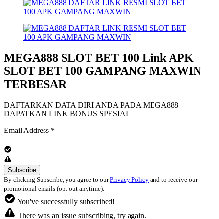
MEGA888 SLOT BET 100 Link APK
SLOT BET 100 GAMPANG MAXWIN
TERBESAR
DAFTARKAN DATA DIRI ANDA PADA MEGA888
DAPATKAN LINK BONUS SPESIAL
Email Address
*
By clicking Subscribe, you agree to our
Privacy Policy
and to receive our
promotional emails (opt out anytime).
You've successfully subscribed!
There was an issue subscribing, try again.