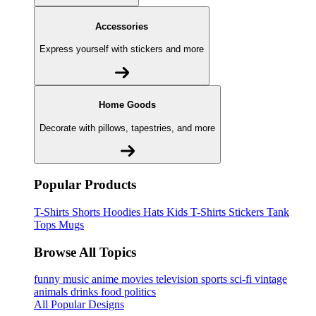
Accessories
Express yourself with stickers and more
Home Goods
Decorate with pillows, tapestries, and more
Popular Products
T-Shirts
Shorts
Hoodies
Hats
Kids T-Shirts
Stickers
Tank
Tops
Mugs
Browse All Topics
funny
music
anime
movies
television
sports
sci-fi
vintage
animals
drinks
food
politics
All Popular Designs