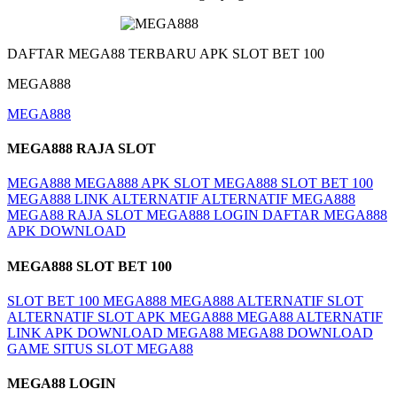
DAFTAR MEGA88 TERBARU APK SLOT BET 100
MEGA888
MEGA888
MEGA888 RAJA SLOT
MEGA888
MEGA888 APK SLOT
MEGA888 SLOT BET 100
MEGA888 LINK ALTERNATIF
ALTERNATIF MEGA888
MEGA88 RAJA SLOT
MEGA888 LOGIN DAFTAR
MEGA888
APK DOWNLOAD
MEGA888 SLOT BET 100
SLOT BET 100 MEGA888
MEGA888 ALTERNATIF SLOT
ALTERNATIF SLOT APK MEGA888
MEGA88 ALTERNATIF
LINK
APK DOWNLOAD MEGA88
MEGA88 DOWNLOAD
GAME
SITUS SLOT MEGA88
MEGA88 LOGIN