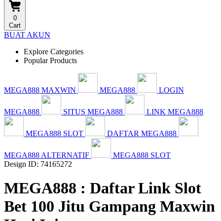
0
Cart
BUAT AKUN
Explore Categories
Popular Products
MEGA888 MAXWIN
MEGA888
LOGIN
MEGA888
SITUS MEGA888
LINK MEGA888
MEGA888 SLOT
DAFTAR MEGA888
MEGA888 ALTERNATIF
MEGA888 SLOT
Design ID: 74165272
MEGA888 : Daftar Link Slot
Bet 100 Jitu Gampang Maxwin