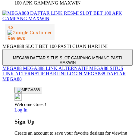
MEGA888 SLOT BET 100 PASTI CUAN HARI INI
MEGA88 DAFTAR SITUS SLOT GAMPANG MENANG PASTI
MAXWIN
MEGA88
MEGA888 LINK ALTERNATIF
MEGA88 SITUS
LINK ALTERNATIF HARI INI
LOGIN MEGA888
DAFTAR
MEGA88
Welcome Guest!
Log In
Sign Up
Create an account to save your favorite designs for viewing