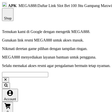
APK
MEGA888:Daftar Link Slot Bet 100 Jitu Gampang Maxwin
Shop
Temukan kami di Google dengan mengetik MEGA888.
Gunakan link resmi MEGA888 untuk akses masuk.
Nikmati deretan game pilihan dengan tampilan ringan.
MEGA888 menyediakan layanan bantuan untuk pengguna.
Selalu memakai akses resmi agar pengalaman bermain tetap nyaman.
Account