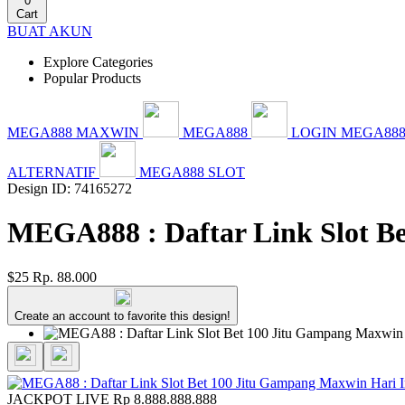
0
Cart
BUAT AKUN
Explore Categories
Popular Products
MEGA888 MAXWIN
MEGA888
LOGIN MEGA88
ALTERNATIF
MEGA888 SLOT
Design ID: 74165272
MEGA888 : Daftar Link Slot Be
$25
Rp. 88.000
Create an account to favorite this design!
JACKPOT LIVE
Rp 8.888.888.888