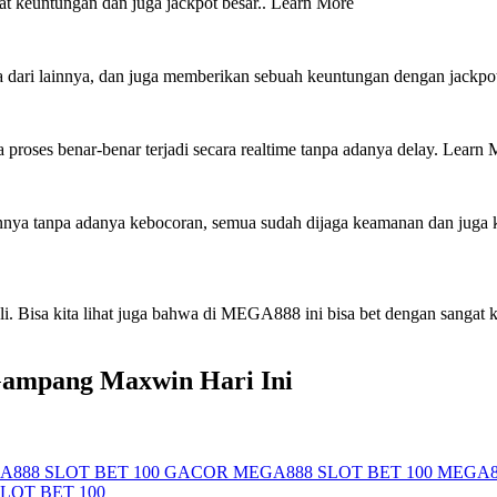
 keuntungan dan juga jackpot besar..
Learn More
ari lainnya, dan juga memberikan sebuah keuntungan dengan jackpo
roses benar-benar terjadi secara realtime tanpa adanya delay.
Learn 
nnya tanpa adanya kebocoran, semua sudah dijaga keamanan dan juga
 Bisa kita lihat juga bahwa di MEGA888 ini bisa bet dengan sangat ke
 Gampang Maxwin Hari Ini
A888 SLOT BET 100 GACOR
MEGA888 SLOT BET 100
MEGA8
LOT BET 100