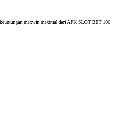
patkan keuntungan maxwin maximal dari APK SLOT BET 100