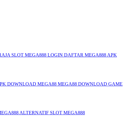
RAJA SLOT
MEGA888 LOGIN DAFTAR
MEGA888 APK
PK DOWNLOAD MEGA88
MEGA88 DOWNLOAD GAME
 MEGA888
ALTERNATIF SLOT MEGA888