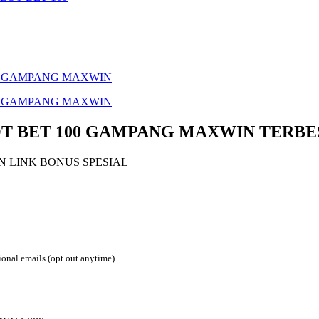
LOT BET 100 GAMPANG MAXWIN TERB
 LINK BONUS SPESIAL
onal emails (opt out anytime).