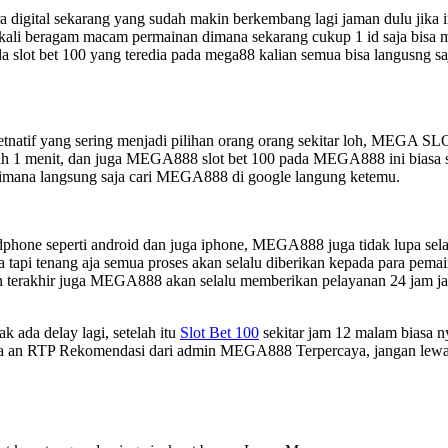
a digital sekarang yang sudah makin berkembang lagi jaman dulu jika 
k sekali beragam macam permainan dimana sekarang cukup 1 id saja bi
da slot bet 100 yang teredia pada mega88 kalian semua bisa langusng s
ltetnatif yang sering menjadi pilihan orang orang sekitar loh, MEGA S
awah 1 menit, dan juga MEGA888 slot bet 100 pada MEGA888 ini biasa
 dimana langsung saja cari MEGA888 di google langung ketemu.
hone seperti android dan juga iphone, MEGA888 juga tidak lupa sela
a tapi tenang aja semua proses akan selalu diberikan kepada para pe
dan terakhir juga MEGA888 akan selalu memberikan pelayanan 24 jam j
 ada delay lagi, setelah itu
Slot Bet 100
sekitar jam 12 malam biasa ny
gila an RTP Rekomendasi dari admin MEGA888 Terpercaya, jangan le