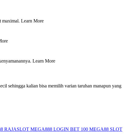
t maximal.
Learn More
More
 kenyamanannya.
Learn More
cil sehingga kalian bisa memilih varian taruhan manapun yang
8 RAJASLOT
MEGA888 LOGIN BET 100
MEGA88 SLOT