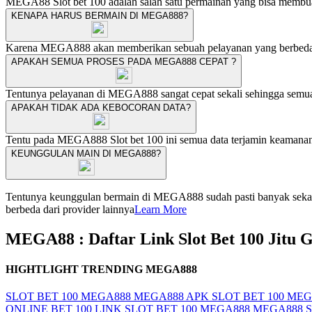
MEGA88 Slot bet 100 adalah salah satu permainan yang bisa membuat
KENAPA HARUS BERMAIN DI MEGA888?
Karena MEGA888 akan memberikan sebuah pelayanan yang berbeda d
APAKAH SEMUA PROSES PADA MEGA888 CEPAT ?
Tentunya pelayanan di MEGA888 sangat cepat sekali sehingga semua p
APAKAH TIDAK ADA KEBOCORAN DATA?
Tentu pada MEGA888 Slot bet 100 ini semua data terjamin keamana
KEUNGGULAN MAIN DI MEGA888?
Tentunya keunggulan bermain di MEGA888 sudah pasti banyak sekali.
berbeda dari provider lainnya
Learn More
MEGA88 : Daftar Link Slot Bet 100 Jitu
HIGHTLIGHT TRENDING MEGA888
SLOT BET 100 MEGA888
MEGA888 APK SLOT BET 100
MEG
ONLINE BET 100
LINK SLOT BET 100 MEGA888
MEGA888 S