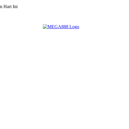
 Hari Ini