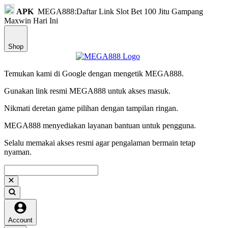
APK
MEGA888:Daftar Link Slot Bet 100 Jitu Gampang
Maxwin Hari Ini
Shop
Temukan kami di Google dengan mengetik MEGA888.
Gunakan link resmi MEGA888 untuk akses masuk.
Nikmati deretan game pilihan dengan tampilan ringan.
MEGA888 menyediakan layanan bantuan untuk pengguna.
Selalu memakai akses resmi agar pengalaman bermain tetap
nyaman.
Account