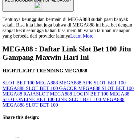
KEUNGGULAN MAIN DI MEGA888?
Tentunya keunggulan bermain di MEGA888 sudah pasti banyak
sekali. Bisa kita lihat juga bahwa di MEGA888 ini bisa bet dengan
sangat kecil sehingga kalian bisa memilih varian taruhan manapun
yang berbeda dari provider lainnya
Learn More
MEGA88 : Daftar Link Slot Bet 100 Jitu
Gampang Maxwin Hari Ini
HIGHTLIGHT TRENDING MEGA888
SLOT BET 100 MEGA888
MEGA888 APK SLOT BET 100
MEGA888 SLOT BET 100 GACOR
MEGA888 SLOT BET 100
MEGA88 RAJASLOT
MEGA888 LOGIN BET 100
MEGA88
SLOT ONLINE BET 100
LINK SLOT BET 100 MEGA888
MEGA888 SLOT BET 100
Share this design: