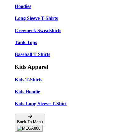
Hoodies
Long Sleeve T-Shirts
Crewneck Sweatshirts
Tank Tops
Baseball T-Shirts
Kids Apparel
Kids T-Shirts
Kids Hoodie
Kids Long Sleeve T-Shirt
Back To Menu