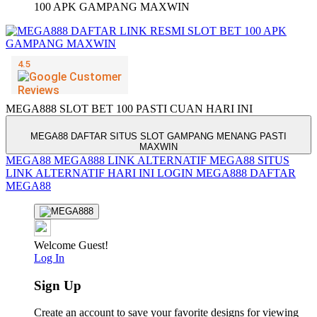
MEGA888 SLOT BET 100 PASTI CUAN HARI INI
MEGA88 DAFTAR SITUS SLOT GAMPANG MENANG PASTI
MAXWIN
MEGA88
MEGA888 LINK ALTERNATIF
MEGA88 SITUS
LINK ALTERNATIF HARI INI
LOGIN MEGA888
DAFTAR
MEGA88
Welcome Guest!
Log In
Sign Up
Create an account to save your favorite designs for viewing