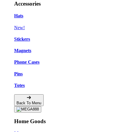
Accessories
Hats
New!
Stickers
Magnets
Phone Cases
Pins
Totes
Back To Menu
Home Goods