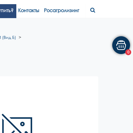
упить?
Контакты
Росагролизинг
 (Вид Б)
0