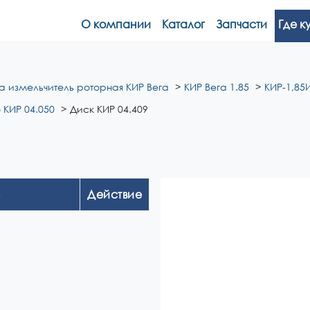
О компании
Каталог
Запчасти
Где к
а измельчитель роторная КИР Вега
КИР Вега 1.85
КИР-1,85И
 КИР 04.050
Диск КИР 04.409
Действие