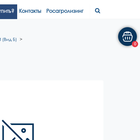
упить?
Контакты
Росагролизинг
 (Вид Б)
0