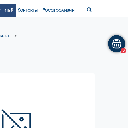
упить?
Контакты
Росагролизинг
Вид Б)
0