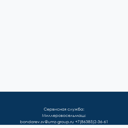
Сервисная служба:
Миллеровосельмаш:
bondarev.sv@umz-group.ru
+7(86385)2-36-61
Корммаш: