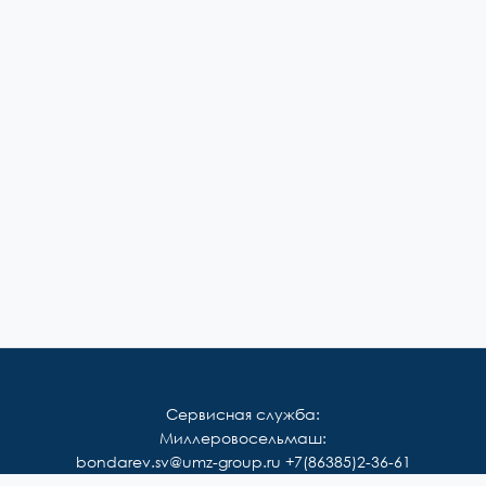
Сервисная служба:
Миллеровосельмаш:
bondarev.sv@umz-group.ru
+7(86385)2-36-61
Корммаш: