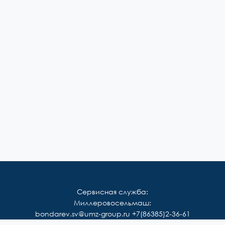
Сервисная служба:
Миллеровосельмаш:
bondarev.sv@umz-group.ru
+7(86385)2-36-61
Корммаш: