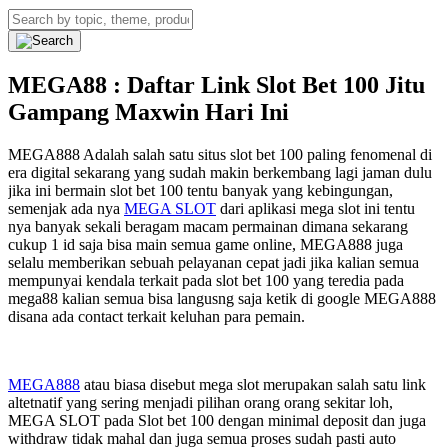
MEGA88 : Daftar Link Slot Bet 100 Jitu
Gampang Maxwin Hari Ini
MEGA888 Adalah salah satu situs slot bet 100 paling fenomenal di
era digital sekarang yang sudah makin berkembang lagi jaman dulu
jika ini bermain slot bet 100 tentu banyak yang kebingungan,
semenjak ada nya
MEGA SLOT
dari aplikasi mega slot ini tentu
nya banyak sekali beragam macam permainan dimana sekarang
cukup 1 id saja bisa main semua game online, MEGA888 juga
selalu memberikan sebuah pelayanan cepat jadi jika kalian semua
mempunyai kendala terkait pada slot bet 100 yang teredia pada
mega88 kalian semua bisa langusng saja ketik di google MEGA888
disana ada contact terkait keluhan para pemain.
MEGA888
atau biasa disebut mega slot merupakan salah satu link
altetnatif yang sering menjadi pilihan orang orang sekitar loh,
MEGA SLOT pada Slot bet 100 dengan minimal deposit dan juga
withdraw tidak mahal dan juga semua proses sudah pasti auto