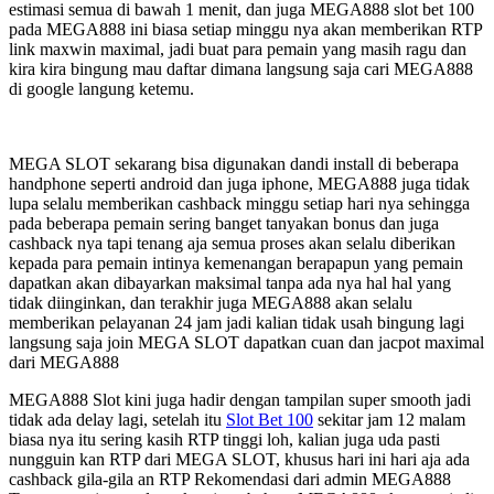
estimasi semua di bawah 1 menit, dan juga MEGA888 slot bet 100
pada MEGA888 ini biasa setiap minggu nya akan memberikan RTP
link maxwin maximal, jadi buat para pemain yang masih ragu dan
kira kira bingung mau daftar dimana langsung saja cari MEGA888
di google langung ketemu.
MEGA SLOT sekarang bisa digunakan dandi install di beberapa
handphone seperti android dan juga iphone, MEGA888 juga tidak
lupa selalu memberikan cashback minggu setiap hari nya sehingga
pada beberapa pemain sering banget tanyakan bonus dan juga
cashback nya tapi tenang aja semua proses akan selalu diberikan
kepada para pemain intinya kemenangan berapapun yang pemain
dapatkan akan dibayarkan maksimal tanpa ada nya hal hal yang
tidak diinginkan, dan terakhir juga MEGA888 akan selalu
memberikan pelayanan 24 jam jadi kalian tidak usah bingung lagi
langsung saja join MEGA SLOT dapatkan cuan dan jacpot maximal
dari MEGA888
MEGA888 Slot kini juga hadir dengan tampilan super smooth jadi
tidak ada delay lagi, setelah itu
Slot Bet 100
sekitar jam 12 malam
biasa nya itu sering kasih RTP tinggi loh, kalian juga uda pasti
nungguin kan RTP dari MEGA SLOT, khusus hari ini hari aja ada
cashback gila-gila an RTP Rekomendasi dari admin MEGA888