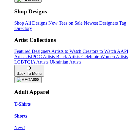
Shop Designs
Shop All Designs
New Tees on Sale
Newest Designers
Tag
Directory
Artist Collections
Featured Designers
Artists to Watch
Creators to Watch
AAPI
Artists
BIPOC Artists
Black Artists
Celebrate Women Artists
LGBTQIA Artists
Ukrainian Artists
Back To Menu
Adult Apparel
T-Shirts
Shorts
New!