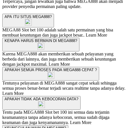
Terpercaya, jangan lewatkan juga bahwa MEGA888 akan menjadi
provider penyedia permainan paling update.
APA ITU SITUS MEGA888?
MEGA88 Slot bet 100 adalah salah satu permainan yang bisa
membuat keuntungan dan juga jackpot besar..
Learn More
KENAPA HARUS BERMAIN DI MEGA888?
Karena MEGA888 akan memberikan sebuah pelayanan yang
berbeda dari lainnya, dan juga memberikan sebuah keuntungan
dengan jackpot maximal.
Learn More
APAKAH SEMUA PROSES PADA MEGA888 CEPAT ?
Tentunya pelayanan di MEGA888 sangat cepat sekali sehingga
semua proses benar-benar terjadi secara realtime tanpa adanya delay.
Learn More
APAKAH TIDAK ADA KEBOCORAN DATA?
Tentu pada MEGA888 Slot bet 100 ini semua data terjamin
keamanannya tanpa adanya kebocoran, semua sudah dijaga
keamanan dan juga kenyamanannya.
Learn More