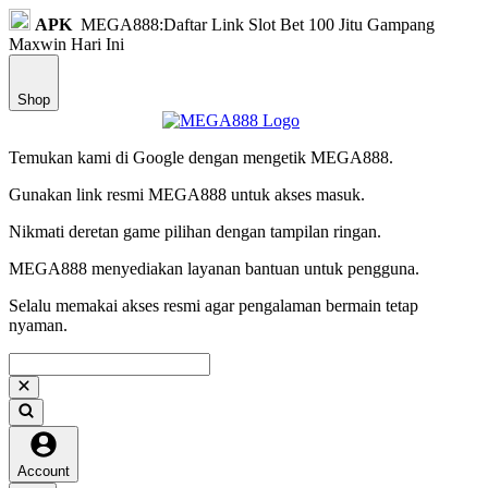
APK
MEGA888:Daftar Link Slot Bet 100 Jitu Gampang
Maxwin Hari Ini
Shop
Temukan kami di Google dengan mengetik MEGA888.
Gunakan link resmi MEGA888 untuk akses masuk.
Nikmati deretan game pilihan dengan tampilan ringan.
MEGA888 menyediakan layanan bantuan untuk pengguna.
Selalu memakai akses resmi agar pengalaman bermain tetap
nyaman.
Account