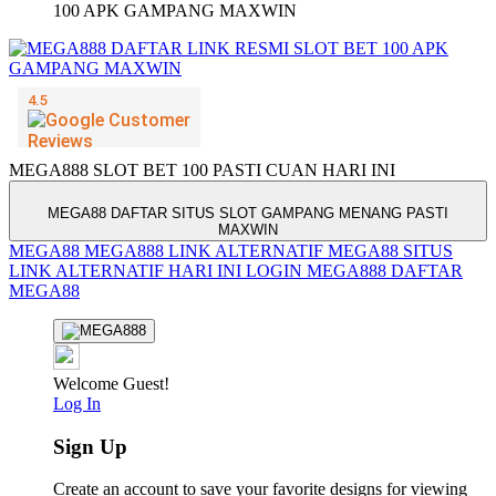
MEGA888 SLOT BET 100 PASTI CUAN HARI INI
MEGA88 DAFTAR SITUS SLOT GAMPANG MENANG PASTI
MAXWIN
MEGA88
MEGA888 LINK ALTERNATIF
MEGA88 SITUS
LINK ALTERNATIF HARI INI
LOGIN MEGA888
DAFTAR
MEGA88
Welcome Guest!
Log In
Sign Up
Create an account to save your favorite designs for viewing