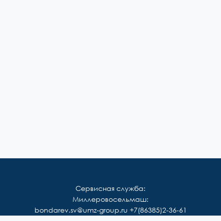
Сервисная служба:
Миллеровосельмаш:
bondarev.sv@umz-group.ru
+7(86385)2-36-61
Корммаш: