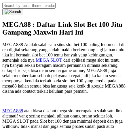
MEGA88 : Daftar Link Slot Bet 100 Jitu
Gampang Maxwin Hari Ini
MEGA888 Adalah salah satu situs slot bet 100 paling fenomenal di
era digital sekarang yang sudah makin berkembang lagi jaman dulu
jika ini bermain slot bet 100 tentu banyak yang kebingungan,
semenjak ada nya
MEGA SLOT
dari aplikasi mega slot ini tentu
nya banyak sekali beragam macam permainan dimana sekarang
cukup 1 id saja bisa main semua game online, MEGA888 juga
selalu memberikan sebuah pelayanan cepat jadi jika kalian semua
mempunyai kendala terkait pada slot bet 100 yang teredia pada
mega88 kalian semua bisa langusng saja ketik di google MEGA888
disana ada contact terkait keluhan para pemain.
MEGA888
atau biasa disebut mega slot merupakan salah satu link
altetnatif yang sering menjadi pilihan orang orang sekitar loh,
MEGA SLOT pada Slot bet 100 dengan minimal deposit dan juga
withdraw tidak mahal dan juga semua proses sudah pasti auto