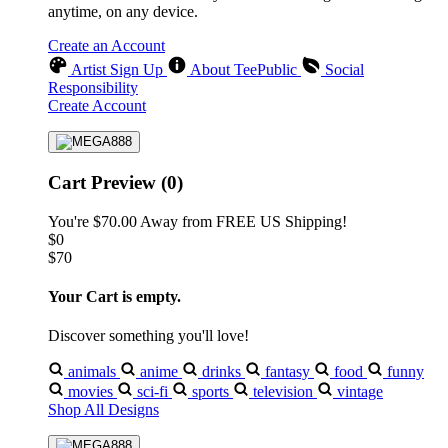
anytime, on any device.
Create an Account
Artist Sign Up
About TeePublic
Social
Responsibility
Create Account
Cart Preview (0)
You're
$70.00
Away from
FREE US Shipping!
$0
$70
Your Cart is empty.
Discover something you'll love!
animals
anime
drinks
fantasy
food
funny
movies
sci-fi
sports
television
vintage
Shop All Designs