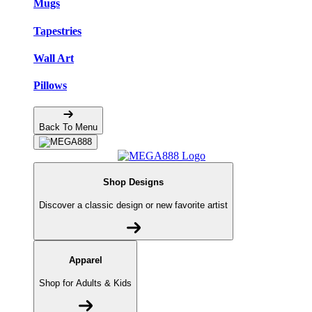
Mugs
Tapestries
Wall Art
Pillows
Back To Menu
Shop Designs
Discover a classic design or new favorite artist
Apparel
Shop for Adults & Kids