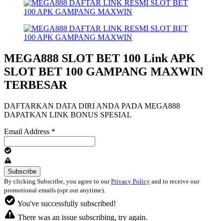
MEGA888 SLOT BET 100 Link APK
SLOT BET 100 GAMPANG MAXWIN
TERBESAR
DAFTARKAN DATA DIRI ANDA PADA MEGA888
DAPATKAN LINK BONUS SPESIAL
Email Address
*
By clicking Subscribe, you agree to our
Privacy Policy
and to receive our
promotional emails (opt out anytime).
You've successfully subscribed!
There was an issue subscribing, try again.