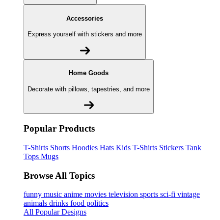
Accessories
Express yourself with stickers and more
Home Goods
Decorate with pillows, tapestries, and more
Popular Products
T-Shirts
Shorts
Hoodies
Hats
Kids T-Shirts
Stickers
Tank
Tops
Mugs
Browse All Topics
funny
music
anime
movies
television
sports
sci-fi
vintage
animals
drinks
food
politics
All Popular Designs