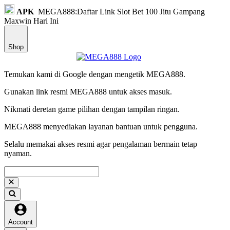
APK
MEGA888:Daftar Link Slot Bet 100 Jitu Gampang
Maxwin Hari Ini
Shop
Temukan kami di Google dengan mengetik MEGA888.
Gunakan link resmi MEGA888 untuk akses masuk.
Nikmati deretan game pilihan dengan tampilan ringan.
MEGA888 menyediakan layanan bantuan untuk pengguna.
Selalu memakai akses resmi agar pengalaman bermain tetap
nyaman.
Account