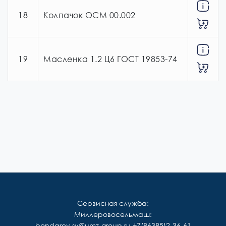
18
Колпачок ОСМ 00.002
19
Масленка 1.2 Ц6 ГОСТ 19853-74
Сервисная служба:
Миллеровосельмаш:
bondarev.sv@umz-group.ru
+7(86385)2-36-61