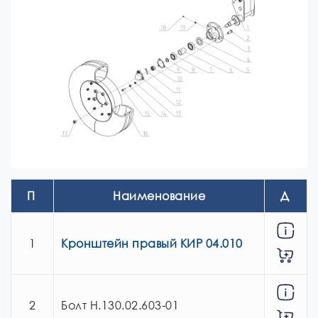
П
Наименование
Д
озиция
ействие
1
Кронштейн правый КИР 04.010
2
Болт Н.130.02.603-01