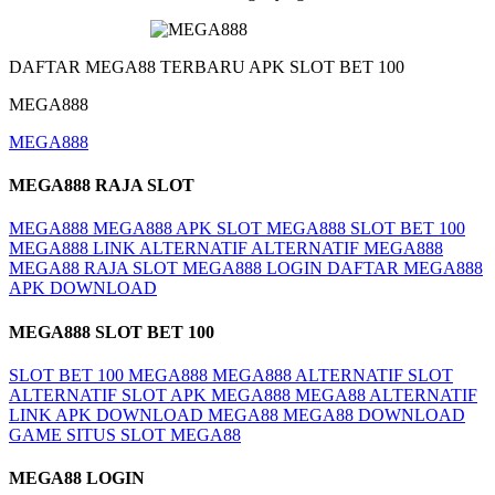
DAFTAR MEGA88 TERBARU APK SLOT BET 100
MEGA888
MEGA888
MEGA888 RAJA SLOT
MEGA888
MEGA888 APK SLOT
MEGA888 SLOT BET 100
MEGA888 LINK ALTERNATIF
ALTERNATIF MEGA888
MEGA88 RAJA SLOT
MEGA888 LOGIN DAFTAR
MEGA888
APK DOWNLOAD
MEGA888 SLOT BET 100
SLOT BET 100 MEGA888
MEGA888 ALTERNATIF SLOT
ALTERNATIF SLOT APK MEGA888
MEGA88 ALTERNATIF
LINK
APK DOWNLOAD MEGA88
MEGA88 DOWNLOAD
GAME
SITUS SLOT MEGA88
MEGA88 LOGIN