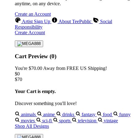
anytime, on any device.
Create an Account
Artist Sign Up
About TeePublic
Social
Responsibility
Create Account
Cart Preview (0)
You're
$70.00
Away from
FREE US Shipping!
$0
$70
Your Cart is empty.
Discover something you'll love!
animals
anime
drinks
fantasy
food
funny
movies
sci-fi
sports
television
vintage
Shop All Designs