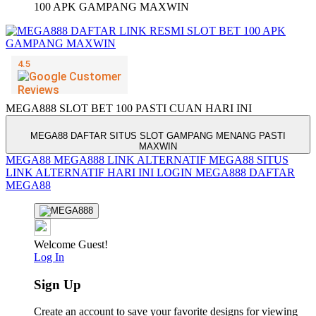
MEGA888 SLOT BET 100 PASTI CUAN HARI INI
MEGA88 DAFTAR SITUS SLOT GAMPANG MENANG PASTI
MAXWIN
MEGA88
MEGA888 LINK ALTERNATIF
MEGA88 SITUS
LINK ALTERNATIF HARI INI
LOGIN MEGA888
DAFTAR
MEGA88
Welcome Guest!
Log In
Sign Up
Create an account to save your favorite designs for viewing