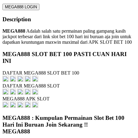
MEGA888 LOGIN
Description
MEGA888
Adalah salah satu permainan paling gampang kasih
jackpot terbesar dari link slot bet 100 hari ini buruan aja join untuk
dapatkan keuntungan maxwin maximal dari APK SLOT BET 100
MEGA888 SLOT BET 100 PASTI CUAN HARI
INI
DAFTAR MEGA888 SLOT BET 100
DAFTAR MEGA888 SLOT
MEGA888 APK SLOT
MEGA888 : Kumpulan Permainan Slot Bet 100
Hari Ini Buruan Join Sekarang !!
MEGA888