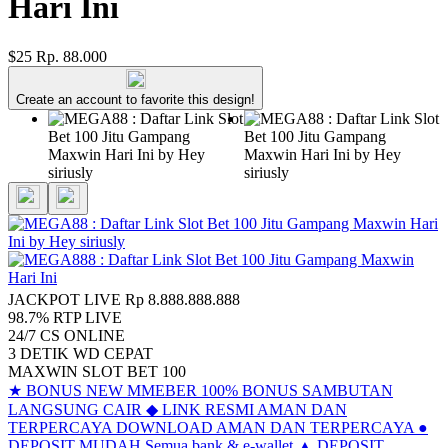
Hari Ini
$25
Rp. 88.000
Create an account to favorite this design!
JACKPOT LIVE
Rp 8.888.888.888
98.7%
RTP LIVE
24/7
CS ONLINE
3 DETIK
WD CEPAT
MAXWIN
SLOT BET 100
★
BONUS NEW MMEBER 100%
BONUS SAMBUTAN
LANGSUNG CAIR
◆
LINK RESMI AMAN DAN
TERPERCAYA
DOWNLOAD AMAN DAN TERPERCAYA
●
DEPOSIT MUDAH
Semua bank & e-wallet
▲
DEPOSIT