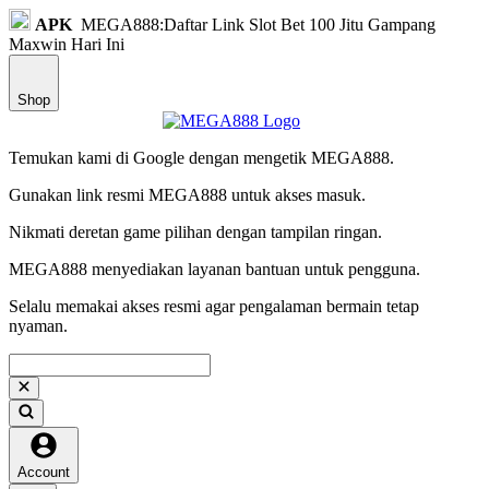
APK
MEGA888:Daftar Link Slot Bet 100 Jitu Gampang
Maxwin Hari Ini
Shop
Temukan kami di Google dengan mengetik MEGA888.
Gunakan link resmi MEGA888 untuk akses masuk.
Nikmati deretan game pilihan dengan tampilan ringan.
MEGA888 menyediakan layanan bantuan untuk pengguna.
Selalu memakai akses resmi agar pengalaman bermain tetap
nyaman.
Account