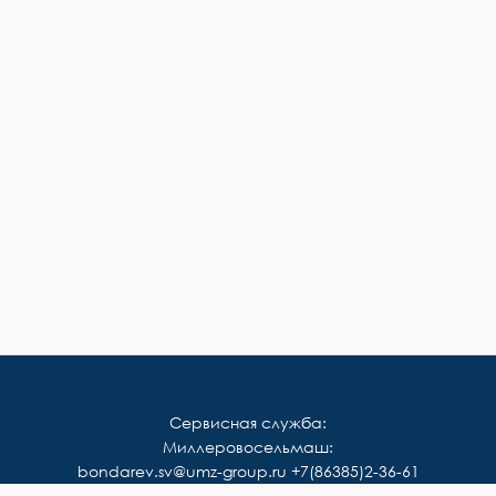
Сервисная служба:
Миллеровосельмаш:
bondarev.sv@umz-group.ru
+7(86385)2-36-61
Корммаш: