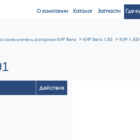
О компании
Каталог
Запчасти
Где к
а измельчитель роторная КИР Вега
КИР Вега 1.85
КИР-1,85И
01
Действие