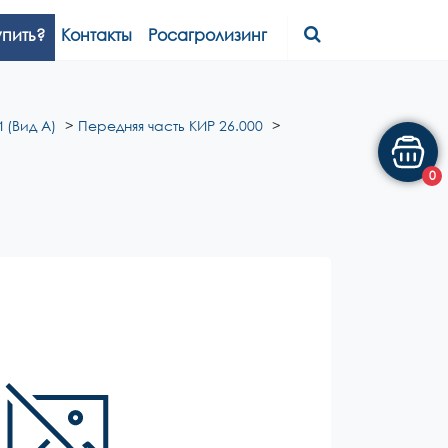
упить?
Контакты
Росагролизинг
 (Вид А)
Передняя часть КИР 26.000
0