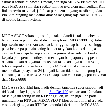
estimasi semua di bawah 1 menit, dan juga MEGA888 slot bet 100
pada MEGA888 ini biasa setiap minggu nya akan memberikan RTP
link maxwin maximal, jadi buat para pemain yang masih ragu dan
kira kira bingung mau daftar dimana langsung saja cari MEGA888
di google langung ketemu.
MEGA SLOT sekarang bisa digunakan dandi install di beberapa
handphone seperti android dan juga iphone, MEGA888 juga tidak
lupa selalu memberikan cashback minggu setiap hari nya sehingga
pada beberapa pemain sering banget tanyakan bonus dan juga
cashback nya tapi tenang aja semua proses akan selalu diberikan
kepada para pemain intinya kemenangan berapapun yang pemain
dapatkan akan dibayarkan maksimal tanpa ada nya hal hal yang
tidak diinginkan, dan terakhir juga MEGA888 akan selalu
memberikan pelayanan 24 jam jadi kalian tidak usah bingung lagi
langsung saja join MEGA SLOT dapatkan cuan dan jacpot maximal
dari MEGA888
MEGA888 Slot kini juga hadir dengan tampilan super smooth jadi
tidak ada delay lagi, setelah itu
Slot Bet 100
sekitar jam 12 malam
biasa nya itu sering kasih RTP tinggi loh, kalian juga uda pasti
nungguin kan RTP dari MEGA SLOT, khusus hari ini hari aja ada
cashback gila-gila an RTP Rekomendasi dari admin MEGA888