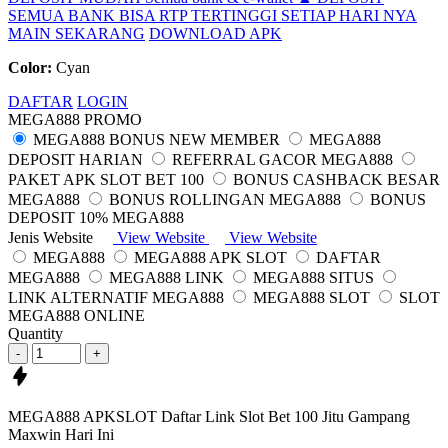
SEMUA BANK BISA
RTP TERTINGGI SETIAP HARI NYA
MAIN SEKARANG
DOWNLOAD APK
Color:
Cyan
DAFTAR
LOGIN
MEGA888 PROMO
MEGA888 BONUS NEW MEMBER
MEGA888
DEPOSIT HARIAN
REFERRAL GACOR MEGA888
PAKET APK SLOT BET 100
BONUS CASHBACK BESAR
MEGA888
BONUS ROLLINGAN MEGA888
BONUS
DEPOSIT 10% MEGA888
Jenis Website
View Website
View Website
MEGA888
MEGA888 APK SLOT
DAFTAR
MEGA888
MEGA888 LINK
MEGA888 SITUS
LINK ALTERNATIF MEGA888
MEGA888 SLOT
SLOT
MEGA888 ONLINE
Quantity
-
+
MEGA888
APKSLOT
Daftar Link Slot Bet 100 Jitu Gampang
Maxwin Hari Ini