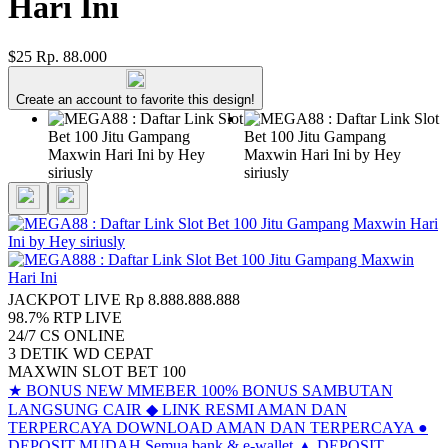
Hari Ini
$25
Rp. 88.000
Create an account to favorite this design!
JACKPOT LIVE
Rp 8.888.888.888
98.7%
RTP LIVE
24/7
CS ONLINE
3 DETIK
WD CEPAT
MAXWIN
SLOT BET 100
★
BONUS NEW MMEBER 100%
BONUS SAMBUTAN
LANGSUNG CAIR
◆
LINK RESMI AMAN DAN
TERPERCAYA
DOWNLOAD AMAN DAN TERPERCAYA
●
DEPOSIT MUDAH
Semua bank & e-wallet
▲
DEPOSIT