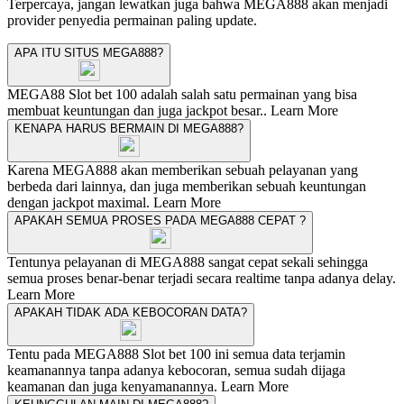
Terpercaya, jangan lewatkan juga bahwa MEGA888 akan menjadi
provider penyedia permainan paling update.
APA ITU SITUS MEGA888?
MEGA88 Slot bet 100 adalah salah satu permainan yang bisa
membuat keuntungan dan juga jackpot besar..
Learn More
KENAPA HARUS BERMAIN DI MEGA888?
Karena MEGA888 akan memberikan sebuah pelayanan yang
berbeda dari lainnya, dan juga memberikan sebuah keuntungan
dengan jackpot maximal.
Learn More
APAKAH SEMUA PROSES PADA MEGA888 CEPAT ?
Tentunya pelayanan di MEGA888 sangat cepat sekali sehingga
semua proses benar-benar terjadi secara realtime tanpa adanya delay.
Learn More
APAKAH TIDAK ADA KEBOCORAN DATA?
Tentu pada MEGA888 Slot bet 100 ini semua data terjamin
keamanannya tanpa adanya kebocoran, semua sudah dijaga
keamanan dan juga kenyamanannya.
Learn More