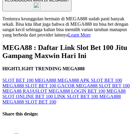
KEUNGGULAN MAIN DI MEGA888?
Tentunya keunggulan bermain di MEGA888 sudah pasti banyak
sekali. Bisa kita lihat juga bahwa di MEGA888 ini bisa bet dengan
sangat kecil sehingga kalian bisa memilih varian taruhan manapun
yang berbeda dari provider lainnya
Learn More
MEGA88 : Daftar Link Slot Bet 100 Jitu
Gampang Maxwin Hari Ini
HIGHTLIGHT TRENDING MEGA888
SLOT BET 100 MEGA888
MEGA888 APK SLOT BET 100
MEGA888 SLOT BET 100 GACOR
MEGA888 SLOT BET 100
MEGA88 RAJASLOT
MEGA888 LOGIN BET 100
MEGA88
SLOT ONLINE BET 100
LINK SLOT BET 100 MEGA888
MEGA888 SLOT BET 100
Share this design: