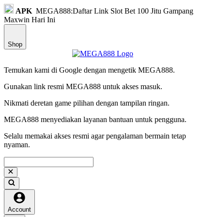
APK
MEGA888:Daftar Link Slot Bet 100 Jitu Gampang
Maxwin Hari Ini
Shop
Temukan kami di Google dengan mengetik MEGA888.
Gunakan link resmi MEGA888 untuk akses masuk.
Nikmati deretan game pilihan dengan tampilan ringan.
MEGA888 menyediakan layanan bantuan untuk pengguna.
Selalu memakai akses resmi agar pengalaman bermain tetap
nyaman.
Account