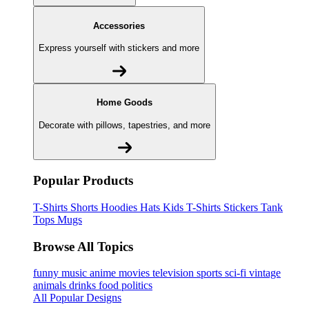
Accessories
Express yourself with stickers and more
Home Goods
Decorate with pillows, tapestries, and more
Popular Products
T-Shirts
Shorts
Hoodies
Hats
Kids T-Shirts
Stickers
Tank
Tops
Mugs
Browse All Topics
funny
music
anime
movies
television
sports
sci-fi
vintage
animals
drinks
food
politics
All Popular Designs