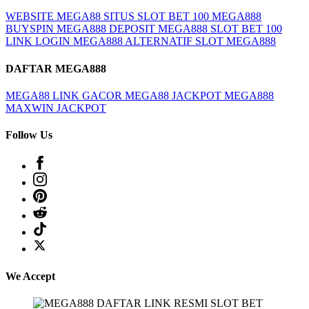
WEBSITE MEGA88
SITUS SLOT BET 100 MEGA888
BUYSPIN MEGA888
DEPOSIT MEGA888
SLOT BET 100
LINK LOGIN MEGA888
ALTERNATIF SLOT MEGA888
DAFTAR MEGA888
MEGA88 LINK GACOR
MEGA88 JACKPOT
MEGA888
MAXWIN JACKPOT
Follow Us
We Accept