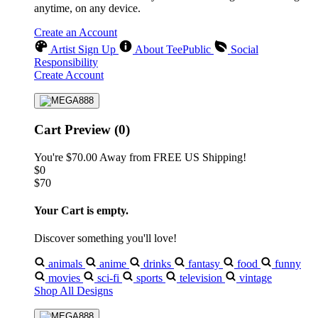
anytime, on any device.
Create an Account
Artist Sign Up
About TeePublic
Social
Responsibility
Create Account
Cart Preview (0)
You're
$70.00
Away from
FREE US Shipping!
$0
$70
Your Cart is empty.
Discover something you'll love!
animals
anime
drinks
fantasy
food
funny
movies
sci-fi
sports
television
vintage
Shop All Designs