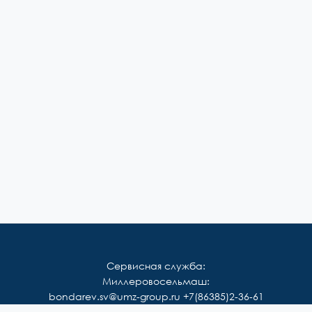
Сервисная служба:
Миллеровосельмаш:
bondarev.sv@umz-group.ru
+7(86385)2-36-61
Корммаш: