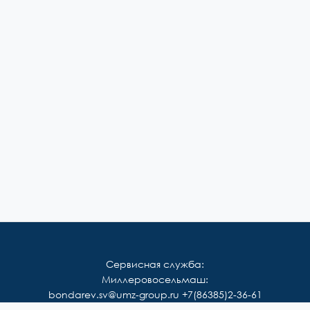
Сервисная служба:
Миллеровосельмаш:
bondarev.sv@umz-group.ru
+7(86385)2-36-61
Корммаш: