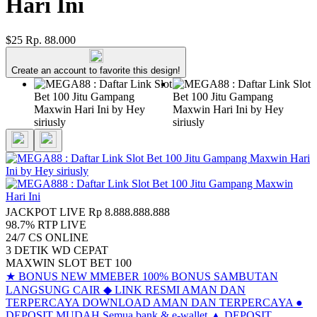
Hari Ini
$25
Rp. 88.000
Create an account to favorite this design!
JACKPOT LIVE
Rp 8.888.888.888
98.7%
RTP LIVE
24/7
CS ONLINE
3 DETIK
WD CEPAT
MAXWIN
SLOT BET 100
★
BONUS NEW MMEBER 100%
BONUS SAMBUTAN
LANGSUNG CAIR
◆
LINK RESMI AMAN DAN
TERPERCAYA
DOWNLOAD AMAN DAN TERPERCAYA
●
DEPOSIT MUDAH
Semua bank & e-wallet
▲
DEPOSIT