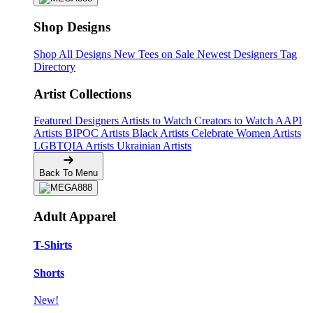
Shop Designs
Shop All Designs
New Tees on Sale
Newest Designers
Tag
Directory
Artist Collections
Featured Designers
Artists to Watch
Creators to Watch
AAPI
Artists
BIPOC Artists
Black Artists
Celebrate Women Artists
LGBTQIA Artists
Ukrainian Artists
Back To Menu
Adult Apparel
T-Shirts
Shorts
New!