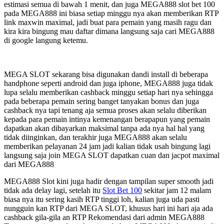
estimasi semua di bawah 1 menit, dan juga MEGA888 slot bet 100
pada MEGA888 ini biasa setiap minggu nya akan memberikan RTP
link maxwin maximal, jadi buat para pemain yang masih ragu dan
kira kira bingung mau daftar dimana langsung saja cari MEGA888
di google langung ketemu.
MEGA SLOT sekarang bisa digunakan dandi install di beberapa
handphone seperti android dan juga iphone, MEGA888 juga tidak
lupa selalu memberikan cashback minggu setiap hari nya sehingga
pada beberapa pemain sering banget tanyakan bonus dan juga
cashback nya tapi tenang aja semua proses akan selalu diberikan
kepada para pemain intinya kemenangan berapapun yang pemain
dapatkan akan dibayarkan maksimal tanpa ada nya hal hal yang
tidak diinginkan, dan terakhir juga MEGA888 akan selalu
memberikan pelayanan 24 jam jadi kalian tidak usah bingung lagi
langsung saja join MEGA SLOT dapatkan cuan dan jacpot maximal
dari MEGA888
MEGA888 Slot kini juga hadir dengan tampilan super smooth jadi
tidak ada delay lagi, setelah itu
Slot Bet 100
sekitar jam 12 malam
biasa nya itu sering kasih RTP tinggi loh, kalian juga uda pasti
nungguin kan RTP dari MEGA SLOT, khusus hari ini hari aja ada
cashback gila-gila an RTP Rekomendasi dari admin MEGA888