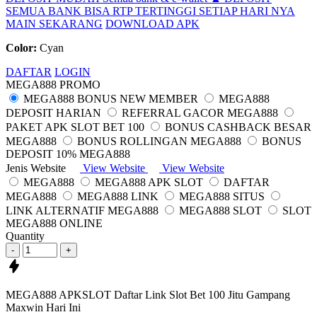
SEMUA BANK BISA
RTP TERTINGGI SETIAP HARI NYA
MAIN SEKARANG
DOWNLOAD APK
Color:
Cyan
DAFTAR
LOGIN
MEGA888 PROMO
MEGA888 BONUS NEW MEMBER
MEGA888
DEPOSIT HARIAN
REFERRAL GACOR MEGA888
PAKET APK SLOT BET 100
BONUS CASHBACK BESAR
MEGA888
BONUS ROLLINGAN MEGA888
BONUS
DEPOSIT 10% MEGA888
Jenis Website
View Website
View Website
MEGA888
MEGA888 APK SLOT
DAFTAR
MEGA888
MEGA888 LINK
MEGA888 SITUS
LINK ALTERNATIF MEGA888
MEGA888 SLOT
SLOT
MEGA888 ONLINE
Quantity
-
+
MEGA888
APKSLOT
Daftar Link Slot Bet 100 Jitu Gampang
Maxwin Hari Ini