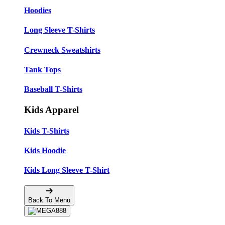
Hoodies
Long Sleeve T-Shirts
Crewneck Sweatshirts
Tank Tops
Baseball T-Shirts
Kids Apparel
Kids T-Shirts
Kids Hoodie
Kids Long Sleeve T-Shirt
Back To Menu