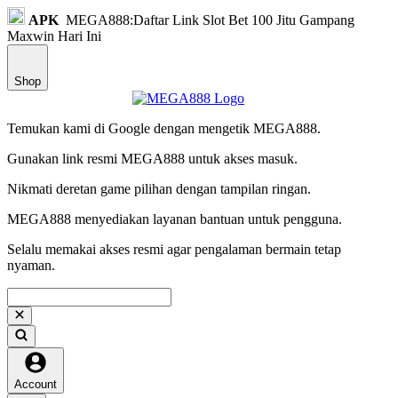
APK
MEGA888:Daftar Link Slot Bet 100 Jitu Gampang
Maxwin Hari Ini
Shop
Temukan kami di Google dengan mengetik MEGA888.
Gunakan link resmi MEGA888 untuk akses masuk.
Nikmati deretan game pilihan dengan tampilan ringan.
MEGA888 menyediakan layanan bantuan untuk pengguna.
Selalu memakai akses resmi agar pengalaman bermain tetap
nyaman.
Account