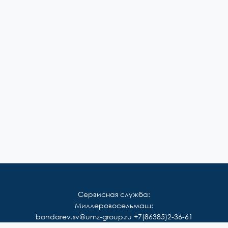
Сервисная служба:
Миллеровосельмаш:
bondarev.sv@umz-group.ru
+7(86385)2-36-61
Корммаш: