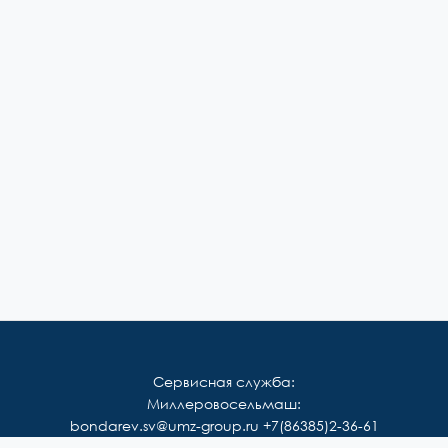
Сервисная служба:
Миллеровосельмаш:
bondarev.sv@umz-group.ru
+7(86385)2-36-61
Корммаш: