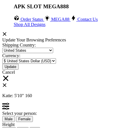
APK SLOT MEGA888
Order Status
MEGA88
Contact Us
Shop All Designs
Update Your Browsing Preferences
Shipping Country:
Currency:
Cancel
Katie:
5'10"
160
Select your person:
Male
Female
Height