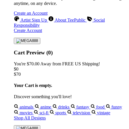
anytime, on any device.
Create an Account
Artist Sign Up
About TeePublic
Social
Responsibility
Create Account
Cart Preview (0)
You're
$70.00
Away from
FREE US Shipping!
$0
$70
Your Cart is empty.
Discover something you'll love!
animals
anime
drinks
fantasy
food
funny
movies
sci-fi
sports
television
vintage
Shop All Designs