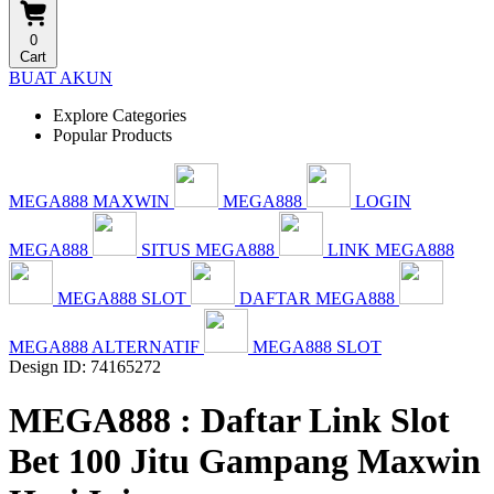
0
Cart
BUAT AKUN
Explore Categories
Popular Products
MEGA888 MAXWIN
MEGA888
LOGIN
MEGA888
SITUS MEGA888
LINK MEGA888
MEGA888 SLOT
DAFTAR MEGA888
MEGA888 ALTERNATIF
MEGA888 SLOT
Design ID: 74165272
MEGA888 : Daftar Link Slot
Bet 100 Jitu Gampang Maxwin