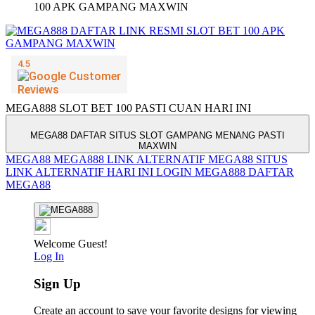
MEGA888 SLOT BET 100 PASTI CUAN HARI INI
MEGA88 DAFTAR SITUS SLOT GAMPANG MENANG PASTI
MAXWIN
MEGA88
MEGA888 LINK ALTERNATIF
MEGA88 SITUS
LINK ALTERNATIF HARI INI
LOGIN MEGA888
DAFTAR
MEGA88
Welcome Guest!
Log In
Sign Up
Create an account to save your favorite designs for viewing