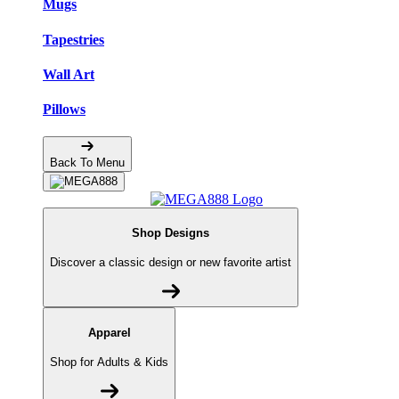
Mugs
Tapestries
Wall Art
Pillows
Back To Menu
Shop Designs
Discover a classic design or new favorite artist
Apparel
Shop for Adults & Kids