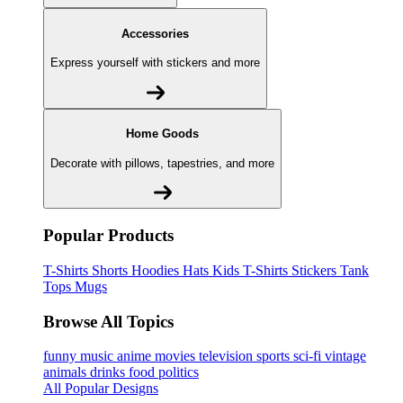
Accessories
Express yourself with stickers and more
Home Goods
Decorate with pillows, tapestries, and more
Popular Products
T-Shirts
Shorts
Hoodies
Hats
Kids T-Shirts
Stickers
Tank
Tops
Mugs
Browse All Topics
funny
music
anime
movies
television
sports
sci-fi
vintage
animals
drinks
food
politics
All Popular Designs