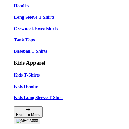
Hoodies
Long Sleeve T-Shirts
Crewneck Sweatshirts
Tank Tops
Baseball T-Shirts
Kids Apparel
Kids T-Shirts
Kids Hoodie
Kids Long Sleeve T-Shirt
Back To Menu