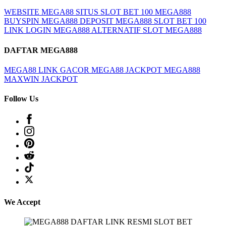
WEBSITE MEGA88
SITUS SLOT BET 100 MEGA888
BUYSPIN MEGA888
DEPOSIT MEGA888
SLOT BET 100
LINK LOGIN MEGA888
ALTERNATIF SLOT MEGA888
DAFTAR MEGA888
MEGA88 LINK GACOR
MEGA88 JACKPOT
MEGA888
MAXWIN JACKPOT
Follow Us
We Accept