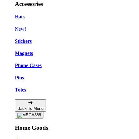
Accessories
Hats
New!
Stickers
Magnets
Phone Cases
Pins
Totes
Back To Menu
Home Goods