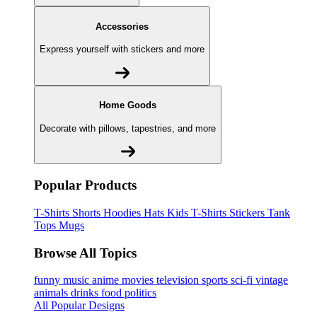
Accessories
Express yourself with stickers and more
Home Goods
Decorate with pillows, tapestries, and more
Popular Products
T-Shirts
Shorts
Hoodies
Hats
Kids T-Shirts
Stickers
Tank
Tops
Mugs
Browse All Topics
funny
music
anime
movies
television
sports
sci-fi
vintage
animals
drinks
food
politics
All Popular Designs