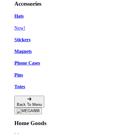
Accessories
Hats
New!
Stickers
Magnets
Phone Cases
Pins
Totes
Back To Menu
Home Goods