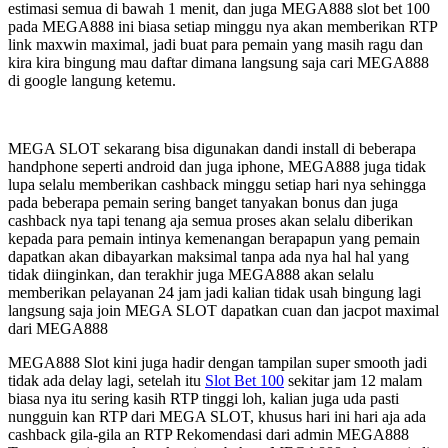
estimasi semua di bawah 1 menit, dan juga MEGA888 slot bet 100
pada MEGA888 ini biasa setiap minggu nya akan memberikan RTP
link maxwin maximal, jadi buat para pemain yang masih ragu dan
kira kira bingung mau daftar dimana langsung saja cari MEGA888
di google langung ketemu.
MEGA SLOT sekarang bisa digunakan dandi install di beberapa
handphone seperti android dan juga iphone, MEGA888 juga tidak
lupa selalu memberikan cashback minggu setiap hari nya sehingga
pada beberapa pemain sering banget tanyakan bonus dan juga
cashback nya tapi tenang aja semua proses akan selalu diberikan
kepada para pemain intinya kemenangan berapapun yang pemain
dapatkan akan dibayarkan maksimal tanpa ada nya hal hal yang
tidak diinginkan, dan terakhir juga MEGA888 akan selalu
memberikan pelayanan 24 jam jadi kalian tidak usah bingung lagi
langsung saja join MEGA SLOT dapatkan cuan dan jacpot maximal
dari MEGA888
MEGA888 Slot kini juga hadir dengan tampilan super smooth jadi
tidak ada delay lagi, setelah itu
Slot Bet 100
sekitar jam 12 malam
biasa nya itu sering kasih RTP tinggi loh, kalian juga uda pasti
nungguin kan RTP dari MEGA SLOT, khusus hari ini hari aja ada
cashback gila-gila an RTP Rekomendasi dari admin MEGA888