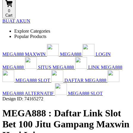
0
Cart
BUAT AKUN
Explore Categories
Popular Products
MEGA888 MAXWIN
MEGA888
LOGIN
MEGA888
SITUS MEGA888
LINK MEGA888
MEGA888 SLOT
DAFTAR MEGA888
MEGA888 ALTERNATIF
MEGA888 SLOT
Design ID: 74165272
MEGA888 : Daftar Link Slot
Bet 100 Jitu Gampang Maxwin