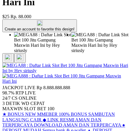
Hari Ini
$25
Rp. 88.000
Create an account to favorite this design!
JACKPOT LIVE
Rp 8.888.888.888
98.7%
RTP LIVE
24/7
CS ONLINE
3 DETIK
WD CEPAT
MAXWIN
SLOT BET 100
★
BONUS NEW MMEBER 100%
BONUS SAMBUTAN
LANGSUNG CAIR
◆
LINK RESMI AMAN DAN
TERPERCAYA
DOWNLOAD AMAN DAN TERPERCAYA
●
DEPOSIT MUDAH
Semua bank & e-wallet
▲
DEPOSIT