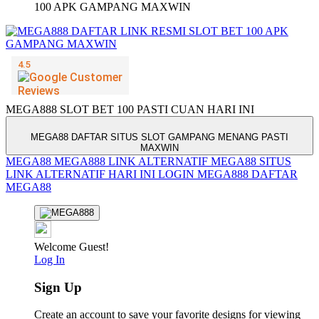
MEGA888 SLOT BET 100 PASTI CUAN HARI INI
MEGA88 DAFTAR SITUS SLOT GAMPANG MENANG PASTI
MAXWIN
MEGA88
MEGA888 LINK ALTERNATIF
MEGA88 SITUS
LINK ALTERNATIF HARI INI
LOGIN MEGA888
DAFTAR
MEGA88
Welcome Guest!
Log In
Sign Up
Create an account to save your favorite designs for viewing