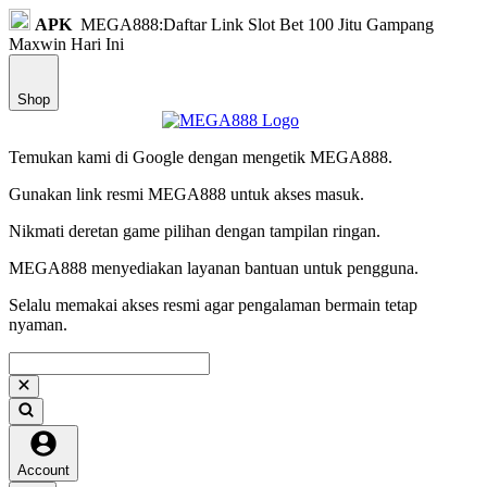
APK
MEGA888:Daftar Link Slot Bet 100 Jitu Gampang
Maxwin Hari Ini
Shop
Temukan kami di Google dengan mengetik MEGA888.
Gunakan link resmi MEGA888 untuk akses masuk.
Nikmati deretan game pilihan dengan tampilan ringan.
MEGA888 menyediakan layanan bantuan untuk pengguna.
Selalu memakai akses resmi agar pengalaman bermain tetap
nyaman.
Account