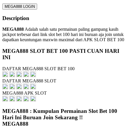
MEGA888 LOGIN
Description
MEGA888
Adalah salah satu permainan paling gampang kasih
jackpot terbesar dari link slot bet 100 hari ini buruan aja join untuk
dapatkan keuntungan maxwin maximal dari APK SLOT BET 100
MEGA888 SLOT BET 100 PASTI CUAN HARI
INI
DAFTAR MEGA888 SLOT BET 100
DAFTAR MEGA888 SLOT
MEGA888 APK SLOT
MEGA888 : Kumpulan Permainan Slot Bet 100
Hari Ini Buruan Join Sekarang !!
MEGA888