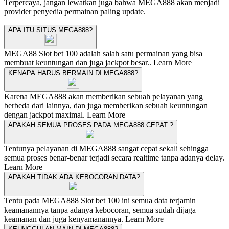
Terpercaya, jangan lewatkan juga bahwa MEGA888 akan menjadi
provider penyedia permainan paling update.
APA ITU SITUS MEGA888?
MEGA88 Slot bet 100 adalah salah satu permainan yang bisa
membuat keuntungan dan juga jackpot besar..
Learn More
KENAPA HARUS BERMAIN DI MEGA888?
Karena MEGA888 akan memberikan sebuah pelayanan yang
berbeda dari lainnya, dan juga memberikan sebuah keuntungan
dengan jackpot maximal.
Learn More
APAKAH SEMUA PROSES PADA MEGA888 CEPAT ?
Tentunya pelayanan di MEGA888 sangat cepat sekali sehingga
semua proses benar-benar terjadi secara realtime tanpa adanya delay.
Learn More
APAKAH TIDAK ADA KEBOCORAN DATA?
Tentu pada MEGA888 Slot bet 100 ini semua data terjamin
keamanannya tanpa adanya kebocoran, semua sudah dijaga
keamanan dan juga kenyamanannya.
Learn More