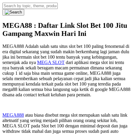
MEGA88 : Daftar Link Slot Bet 100 Jitu
Gampang Maxwin Hari Ini
MEGA888 Adalah salah satu situs slot bet 100 paling fenomenal di
era digital sekarang yang sudah makin berkembang lagi jaman dulu
jika ini bermain slot bet 100 tentu banyak yang kebingungan,
semenjak ada nya
MEGA SLOT
dari aplikasi mega slot ini tentu
nya banyak sekali beragam macam permainan dimana sekarang
cukup 1 id saja bisa main semua game online, MEGA888 juga
selalu memberikan sebuah pelayanan cepat jadi jika kalian semua
mempunyai kendala terkait pada slot bet 100 yang teredia pada
mega88 kalian semua bisa langusng saja ketik di google MEGA888
disana ada contact terkait keluhan para pemain.
MEGA888
atau biasa disebut mega slot merupakan salah satu link
altetnatif yang sering menjadi pilihan orang orang sekitar loh,
MEGA SLOT pada Slot bet 100 dengan minimal deposit dan juga
withdraw tidak mahal dan juga semua proses sudah pasti auto