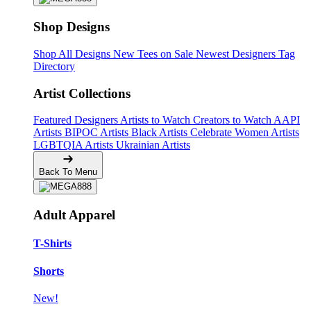
Shop Designs
Shop All Designs
New Tees on Sale
Newest Designers
Tag
Directory
Artist Collections
Featured Designers
Artists to Watch
Creators to Watch
AAPI
Artists
BIPOC Artists
Black Artists
Celebrate Women Artists
LGBTQIA Artists
Ukrainian Artists
Back To Menu
Adult Apparel
T-Shirts
Shorts
New!