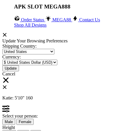
APK SLOT MEGA888
Order Status
MEGA88
Contact Us
Shop All Designs
Update Your Browsing Preferences
Shipping Country:
Currency:
Cancel
Katie:
5'10"
160
Select your person:
Male
Female
Height