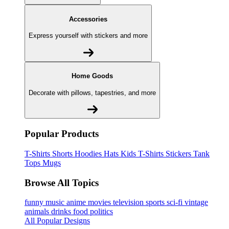
Accessories
Express yourself with stickers and more
Home Goods
Decorate with pillows, tapestries, and more
Popular Products
T-Shirts
Shorts
Hoodies
Hats
Kids T-Shirts
Stickers
Tank
Tops
Mugs
Browse All Topics
funny
music
anime
movies
television
sports
sci-fi
vintage
animals
drinks
food
politics
All Popular Designs