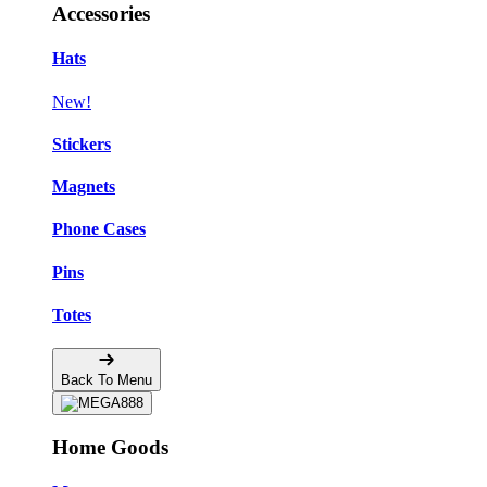
Accessories
Hats
New!
Stickers
Magnets
Phone Cases
Pins
Totes
Back To Menu
Home Goods