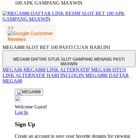
MEGA888 SLOT BET 100 PASTI CUAN HARI INI
MEGA88 DAFTAR SITUS SLOT GAMPANG MENANG PASTI
MAXWIN
MEGA88
MEGA888 LINK ALTERNATIF
MEGA88 SITUS
LINK ALTERNATIF HARI INI
LOGIN MEGA888
DAFTAR
MEGA88
Welcome Guest!
Log In
Sign Up
Create an account to save your favorite designs for viewing