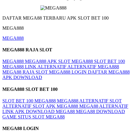
DAFTAR MEGA88 TERBARU APK SLOT BET 100
MEGA888
MEGA888
MEGA888 RAJA SLOT
MEGA888
MEGA888 APK SLOT
MEGA888 SLOT BET 100
MEGA888 LINK ALTERNATIF
ALTERNATIF MEGA888
MEGA88 RAJA SLOT
MEGA888 LOGIN DAFTAR
MEGA888
APK DOWNLOAD
MEGA888 SLOT BET 100
SLOT BET 100 MEGA888
MEGA888 ALTERNATIF SLOT
ALTERNATIF SLOT APK MEGA888
MEGA88 ALTERNATIF
LINK
APK DOWNLOAD MEGA88
MEGA88 DOWNLOAD
GAME
SITUS SLOT MEGA88
MEGA88 LOGIN