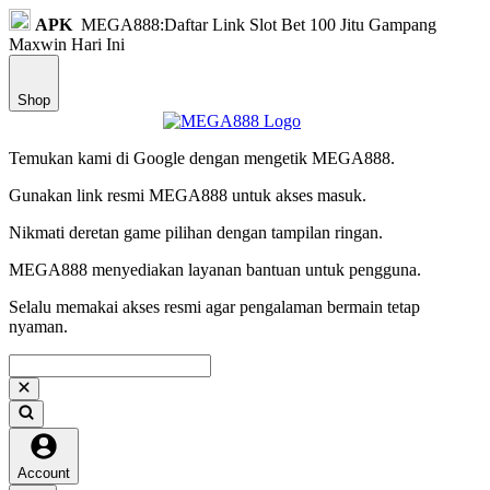
APK
MEGA888:Daftar Link Slot Bet 100 Jitu Gampang
Maxwin Hari Ini
Shop
Temukan kami di Google dengan mengetik MEGA888.
Gunakan link resmi MEGA888 untuk akses masuk.
Nikmati deretan game pilihan dengan tampilan ringan.
MEGA888 menyediakan layanan bantuan untuk pengguna.
Selalu memakai akses resmi agar pengalaman bermain tetap
nyaman.
Account