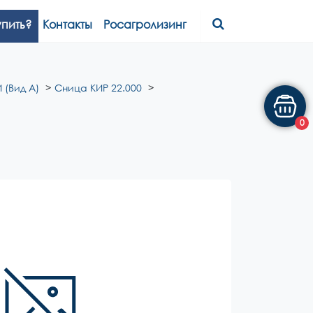
упить?
Контакты
Росагролизинг
 (Вид А)
Сница КИР 22.000
0