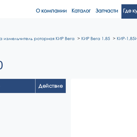
О компании
Каталог
Запчасти
Где к
а измельчитель роторная КИР Вега
КИР Вега 1.85
КИР-1,85И
0
Действие