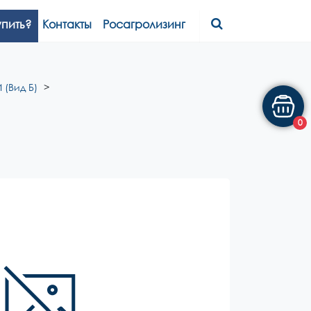
упить?
Контакты
Росагролизинг
 (Вид Б)
0