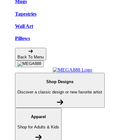
Mugs
Tapestries
Wall Art
Pillows
Back To Menu
Shop Designs
Discover a classic design or new favorite artist
Apparel
Shop for Adults & Kids