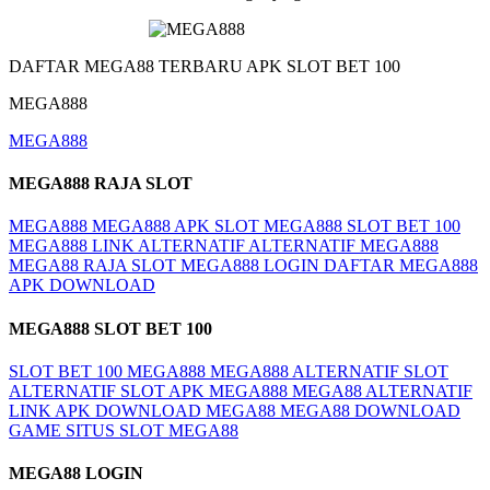
DAFTAR MEGA88 TERBARU APK SLOT BET 100
MEGA888
MEGA888
MEGA888 RAJA SLOT
MEGA888
MEGA888 APK SLOT
MEGA888 SLOT BET 100
MEGA888 LINK ALTERNATIF
ALTERNATIF MEGA888
MEGA88 RAJA SLOT
MEGA888 LOGIN DAFTAR
MEGA888
APK DOWNLOAD
MEGA888 SLOT BET 100
SLOT BET 100 MEGA888
MEGA888 ALTERNATIF SLOT
ALTERNATIF SLOT APK MEGA888
MEGA88 ALTERNATIF
LINK
APK DOWNLOAD MEGA88
MEGA88 DOWNLOAD
GAME
SITUS SLOT MEGA88
MEGA88 LOGIN