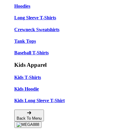
Hoodies
Long Sleeve T-Shirts
Crewneck Sweatshirts
Tank Tops
Baseball T-Shirts
Kids Apparel
Kids T-Shirts
Kids Hoodie
Kids Long Sleeve T-Shirt
Back To Menu