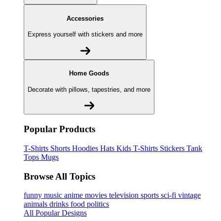
Accessories
Express yourself with stickers and more
Home Goods
Decorate with pillows, tapestries, and more
Popular Products
T-Shirts
Shorts
Hoodies
Hats
Kids T-Shirts
Stickers
Tank
Tops
Mugs
Browse All Topics
funny
music
anime
movies
television
sports
sci-fi
vintage
animals
drinks
food
politics
All Popular Designs