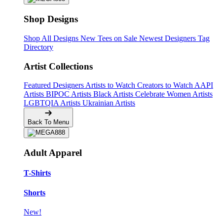
Shop Designs
Shop All Designs
New Tees on Sale
Newest Designers
Tag
Directory
Artist Collections
Featured Designers
Artists to Watch
Creators to Watch
AAPI
Artists
BIPOC Artists
Black Artists
Celebrate Women Artists
LGBTQIA Artists
Ukrainian Artists
Back To Menu
Adult Apparel
T-Shirts
Shorts
New!