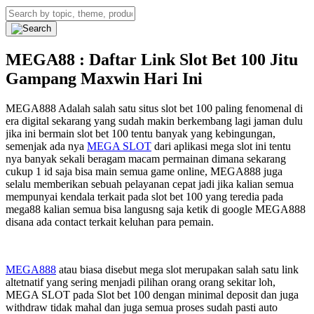
MEGA88 : Daftar Link Slot Bet 100 Jitu
Gampang Maxwin Hari Ini
MEGA888 Adalah salah satu situs slot bet 100 paling fenomenal di
era digital sekarang yang sudah makin berkembang lagi jaman dulu
jika ini bermain slot bet 100 tentu banyak yang kebingungan,
semenjak ada nya
MEGA SLOT
dari aplikasi mega slot ini tentu
nya banyak sekali beragam macam permainan dimana sekarang
cukup 1 id saja bisa main semua game online, MEGA888 juga
selalu memberikan sebuah pelayanan cepat jadi jika kalian semua
mempunyai kendala terkait pada slot bet 100 yang teredia pada
mega88 kalian semua bisa langusng saja ketik di google MEGA888
disana ada contact terkait keluhan para pemain.
MEGA888
atau biasa disebut mega slot merupakan salah satu link
altetnatif yang sering menjadi pilihan orang orang sekitar loh,
MEGA SLOT pada Slot bet 100 dengan minimal deposit dan juga
withdraw tidak mahal dan juga semua proses sudah pasti auto