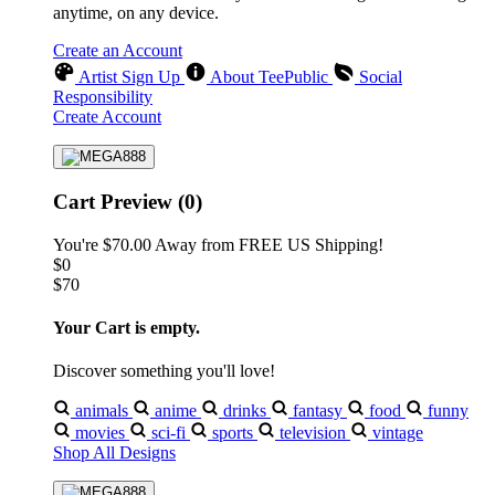
anytime, on any device.
Create an Account
Artist Sign Up
About TeePublic
Social
Responsibility
Create Account
Cart Preview (0)
You're
$70.00
Away from
FREE US Shipping!
$0
$70
Your Cart is empty.
Discover something you'll love!
animals
anime
drinks
fantasy
food
funny
movies
sci-fi
sports
television
vintage
Shop All Designs