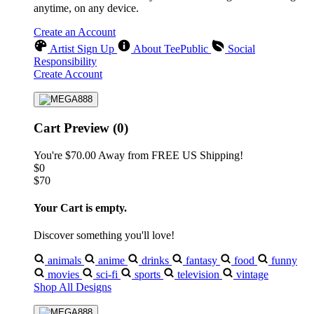
anytime, on any device.
Create an Account
Artist Sign Up
About TeePublic
Social
Responsibility
Create Account
Cart Preview (0)
You're
$70.00
Away from
FREE US Shipping!
$0
$70
Your Cart is empty.
Discover something you'll love!
animals
anime
drinks
fantasy
food
funny
movies
sci-fi
sports
television
vintage
Shop All Designs