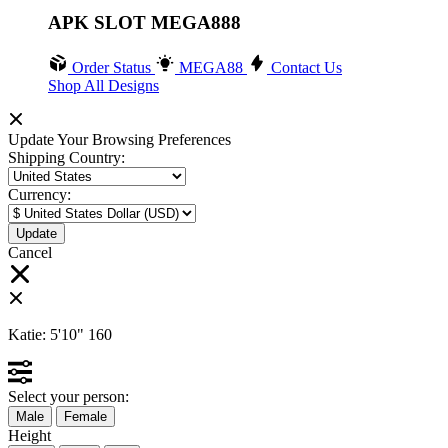
APK SLOT MEGA888
Order Status
MEGA88
Contact Us
Shop All Designs
Update Your Browsing Preferences
Shipping Country:
Currency:
Cancel
Katie:
5'10"
160
Select your person:
Male
Female
Height