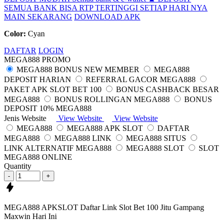
SEMUA BANK BISA
RTP TERTINGGI SETIAP HARI NYA
MAIN SEKARANG
DOWNLOAD APK
Color:
Cyan
DAFTAR
LOGIN
MEGA888 PROMO
MEGA888 BONUS NEW MEMBER
MEGA888
DEPOSIT HARIAN
REFERRAL GACOR MEGA888
PAKET APK SLOT BET 100
BONUS CASHBACK BESAR
MEGA888
BONUS ROLLINGAN MEGA888
BONUS
DEPOSIT 10% MEGA888
Jenis Website
View Website
View Website
MEGA888
MEGA888 APK SLOT
DAFTAR
MEGA888
MEGA888 LINK
MEGA888 SITUS
LINK ALTERNATIF MEGA888
MEGA888 SLOT
SLOT
MEGA888 ONLINE
Quantity
-
+
MEGA888
APKSLOT
Daftar Link Slot Bet 100 Jitu Gampang
Maxwin Hari Ini