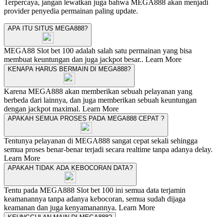
Terpercaya, jangan lewatkan juga bahwa MEGA888 akan menjadi
provider penyedia permainan paling update.
APA ITU SITUS MEGA888?
MEGA88 Slot bet 100 adalah salah satu permainan yang bisa
membuat keuntungan dan juga jackpot besar..
Learn More
KENAPA HARUS BERMAIN DI MEGA888?
Karena MEGA888 akan memberikan sebuah pelayanan yang
berbeda dari lainnya, dan juga memberikan sebuah keuntungan
dengan jackpot maximal.
Learn More
APAKAH SEMUA PROSES PADA MEGA888 CEPAT ?
Tentunya pelayanan di MEGA888 sangat cepat sekali sehingga
semua proses benar-benar terjadi secara realtime tanpa adanya delay.
Learn More
APAKAH TIDAK ADA KEBOCORAN DATA?
Tentu pada MEGA888 Slot bet 100 ini semua data terjamin
keamanannya tanpa adanya kebocoran, semua sudah dijaga
keamanan dan juga kenyamanannya.
Learn More