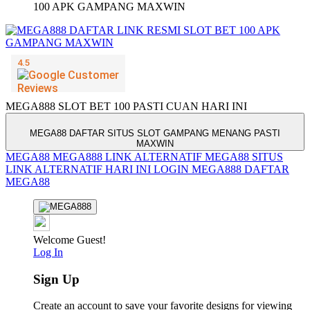
MEGA888 SLOT BET 100 PASTI CUAN HARI INI
MEGA88 DAFTAR SITUS SLOT GAMPANG MENANG PASTI
MAXWIN
MEGA88
MEGA888 LINK ALTERNATIF
MEGA88 SITUS
LINK ALTERNATIF HARI INI
LOGIN MEGA888
DAFTAR
MEGA88
Welcome Guest!
Log In
Sign Up
Create an account to save your favorite designs for viewing