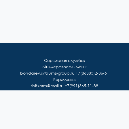
Сервисная служба:
Миллеровосельмаш:
bondarev.sv@umz-group.ru
+7(86385)2-36-61
Корммаш:
sbitkorm@mail.ru
+7(991)365-11-88
Каталог
office@umz-group.ru
Мы на
Rutube
Youtube