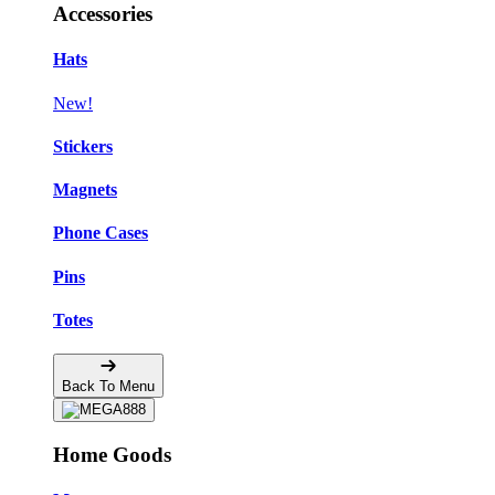
Accessories
Hats
New!
Stickers
Magnets
Phone Cases
Pins
Totes
Back To Menu
Home Goods