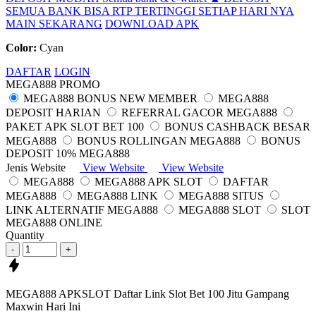
SEMUA BANK BISA
RTP TERTINGGI SETIAP HARI NYA
MAIN SEKARANG
DOWNLOAD APK
Color:
Cyan
DAFTAR
LOGIN
MEGA888 PROMO
MEGA888 BONUS NEW MEMBER
MEGA888
DEPOSIT HARIAN
REFERRAL GACOR MEGA888
PAKET APK SLOT BET 100
BONUS CASHBACK BESAR
MEGA888
BONUS ROLLINGAN MEGA888
BONUS
DEPOSIT 10% MEGA888
Jenis Website
View Website
View Website
MEGA888
MEGA888 APK SLOT
DAFTAR
MEGA888
MEGA888 LINK
MEGA888 SITUS
LINK ALTERNATIF MEGA888
MEGA888 SLOT
SLOT
MEGA888 ONLINE
Quantity
-
+
MEGA888
APKSLOT
Daftar Link Slot Bet 100 Jitu Gampang
Maxwin Hari Ini