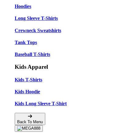
Hoodies
Long Sleeve T-Shirts
Crewneck Sweatshirts
Tank Tops
Baseball T-Shirts
Kids Apparel
Kids T-Shirts
Kids Hoodie
Kids Long Sleeve T-Shirt
Back To Menu