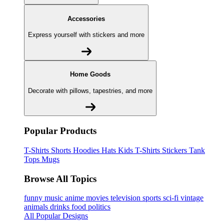
Accessories
Express yourself with stickers and more
Home Goods
Decorate with pillows, tapestries, and more
Popular Products
T-Shirts
Shorts
Hoodies
Hats
Kids T-Shirts
Stickers
Tank
Tops
Mugs
Browse All Topics
funny
music
anime
movies
television
sports
sci-fi
vintage
animals
drinks
food
politics
All Popular Designs