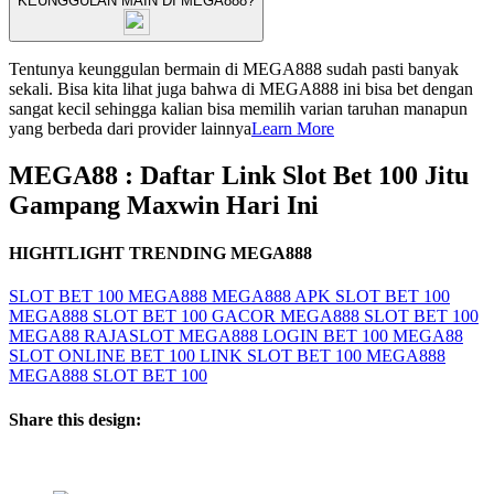
KEUNGGULAN MAIN DI MEGA888?
Tentunya keunggulan bermain di MEGA888 sudah pasti banyak
sekali. Bisa kita lihat juga bahwa di MEGA888 ini bisa bet dengan
sangat kecil sehingga kalian bisa memilih varian taruhan manapun
yang berbeda dari provider lainnya
Learn More
MEGA88 : Daftar Link Slot Bet 100 Jitu
Gampang Maxwin Hari Ini
HIGHTLIGHT TRENDING MEGA888
SLOT BET 100 MEGA888
MEGA888 APK SLOT BET 100
MEGA888 SLOT BET 100 GACOR
MEGA888 SLOT BET 100
MEGA88 RAJASLOT
MEGA888 LOGIN BET 100
MEGA88
SLOT ONLINE BET 100
LINK SLOT BET 100 MEGA888
MEGA888 SLOT BET 100
Share this design: