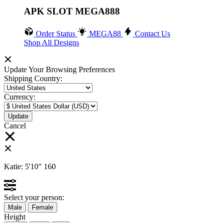
APK SLOT MEGA888
Order Status
MEGA88
Contact Us
Shop All Designs
Update Your Browsing Preferences
Shipping Country:
Currency:
Cancel
Katie:
5'10"
160
Select your person:
Male
Female
Height