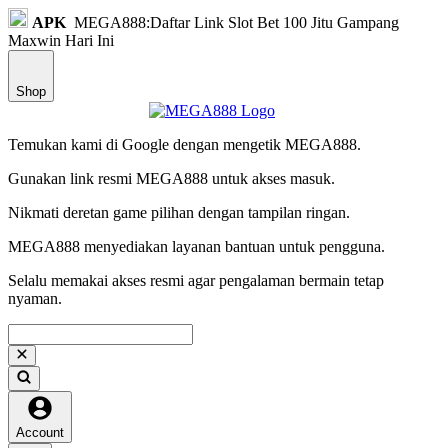
APK
MEGA888:Daftar Link Slot Bet 100 Jitu Gampang
Maxwin Hari Ini
Shop
Temukan kami di Google dengan mengetik MEGA888.
Gunakan link resmi MEGA888 untuk akses masuk.
Nikmati deretan game pilihan dengan tampilan ringan.
MEGA888 menyediakan layanan bantuan untuk pengguna.
Selalu memakai akses resmi agar pengalaman bermain tetap
nyaman.
Account