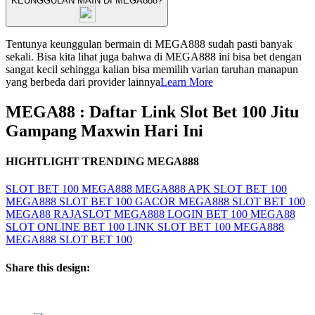
KEUNGGULAN MAIN DI MEGA888?
Tentunya keunggulan bermain di MEGA888 sudah pasti banyak
sekali. Bisa kita lihat juga bahwa di MEGA888 ini bisa bet dengan
sangat kecil sehingga kalian bisa memilih varian taruhan manapun
yang berbeda dari provider lainnya
Learn More
MEGA88 : Daftar Link Slot Bet 100 Jitu
Gampang Maxwin Hari Ini
HIGHTLIGHT TRENDING MEGA888
SLOT BET 100 MEGA888
MEGA888 APK SLOT BET 100
MEGA888 SLOT BET 100 GACOR
MEGA888 SLOT BET 100
MEGA88 RAJASLOT
MEGA888 LOGIN BET 100
MEGA88
SLOT ONLINE BET 100
LINK SLOT BET 100 MEGA888
MEGA888 SLOT BET 100
Share this design: