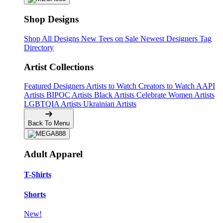
Shop Designs
Shop All Designs
New Tees on Sale
Newest Designers
Tag
Directory
Artist Collections
Featured Designers
Artists to Watch
Creators to Watch
AAPI
Artists
BIPOC Artists
Black Artists
Celebrate Women Artists
LGBTQIA Artists
Ukrainian Artists
Back To Menu
Adult Apparel
T-Shirts
Shorts
New!