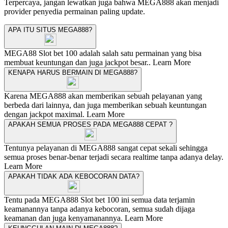
Terpercaya, jangan lewatkan juga bahwa MEGA888 akan menjadi
provider penyedia permainan paling update.
APA ITU SITUS MEGA888?
MEGA88 Slot bet 100 adalah salah satu permainan yang bisa
membuat keuntungan dan juga jackpot besar..
Learn More
KENAPA HARUS BERMAIN DI MEGA888?
Karena MEGA888 akan memberikan sebuah pelayanan yang
berbeda dari lainnya, dan juga memberikan sebuah keuntungan
dengan jackpot maximal.
Learn More
APAKAH SEMUA PROSES PADA MEGA888 CEPAT ?
Tentunya pelayanan di MEGA888 sangat cepat sekali sehingga
semua proses benar-benar terjadi secara realtime tanpa adanya delay.
Learn More
APAKAH TIDAK ADA KEBOCORAN DATA?
Tentu pada MEGA888 Slot bet 100 ini semua data terjamin
keamanannya tanpa adanya kebocoran, semua sudah dijaga
keamanan dan juga kenyamanannya.
Learn More