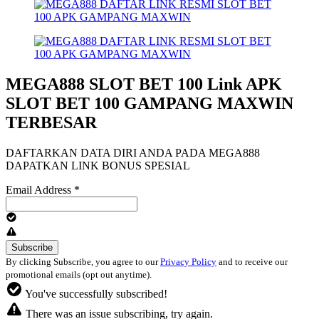
MEGA888 SLOT BET 100 Link APK
SLOT BET 100 GAMPANG MAXWIN
TERBESAR
DAFTARKAN DATA DIRI ANDA PADA MEGA888
DAPATKAN LINK BONUS SPESIAL
Email Address
*
By clicking Subscribe, you agree to our
Privacy Policy
and to receive our
promotional emails (opt out anytime).
You've successfully subscribed!
There was an issue subscribing, try again.