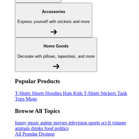
Accessories
Express yourself with stickers and more
Home Goods
Decorate with pillows, tapestries, and more
Popular Products
T-Shirts
Shorts
Hoodies
Hats
Kids T-Shirts
Stickers
Tank
Tops
Mugs
Browse All Topics
funny
music
anime
movies
television
sports
sci-fi
vintage
animals
drinks
food
politics
All Popular Designs