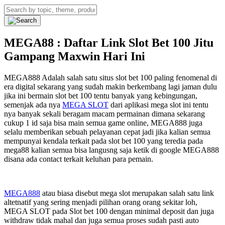
MEGA88 : Daftar Link Slot Bet 100 Jitu
Gampang Maxwin Hari Ini
MEGA888 Adalah salah satu situs slot bet 100 paling fenomenal di
era digital sekarang yang sudah makin berkembang lagi jaman dulu
jika ini bermain slot bet 100 tentu banyak yang kebingungan,
semenjak ada nya
MEGA SLOT
dari aplikasi mega slot ini tentu
nya banyak sekali beragam macam permainan dimana sekarang
cukup 1 id saja bisa main semua game online, MEGA888 juga
selalu memberikan sebuah pelayanan cepat jadi jika kalian semua
mempunyai kendala terkait pada slot bet 100 yang teredia pada
mega88 kalian semua bisa langusng saja ketik di google MEGA888
disana ada contact terkait keluhan para pemain.
MEGA888
atau biasa disebut mega slot merupakan salah satu link
altetnatif yang sering menjadi pilihan orang orang sekitar loh,
MEGA SLOT pada Slot bet 100 dengan minimal deposit dan juga
withdraw tidak mahal dan juga semua proses sudah pasti auto