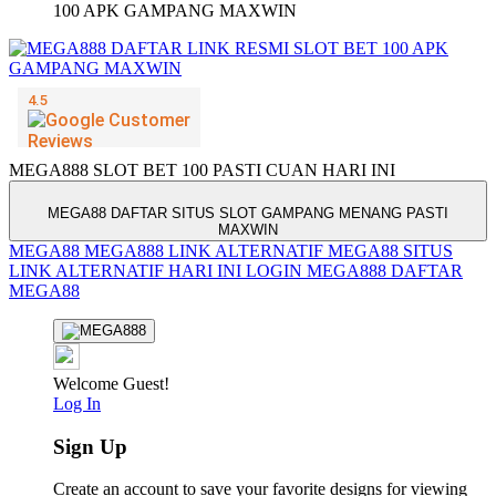
MEGA888 SLOT BET 100 PASTI CUAN HARI INI
MEGA88 DAFTAR SITUS SLOT GAMPANG MENANG PASTI
MAXWIN
MEGA88
MEGA888 LINK ALTERNATIF
MEGA88 SITUS
LINK ALTERNATIF HARI INI
LOGIN MEGA888
DAFTAR
MEGA88
Welcome Guest!
Log In
Sign Up
Create an account to save your favorite designs for viewing