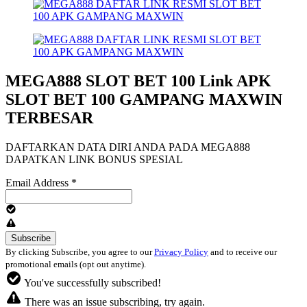
MEGA888 SLOT BET 100 Link APK
SLOT BET 100 GAMPANG MAXWIN
TERBESAR
DAFTARKAN DATA DIRI ANDA PADA MEGA888
DAPATKAN LINK BONUS SPESIAL
Email Address
*
By clicking Subscribe, you agree to our
Privacy Policy
and to receive our
promotional emails (opt out anytime).
You've successfully subscribed!
There was an issue subscribing, try again.