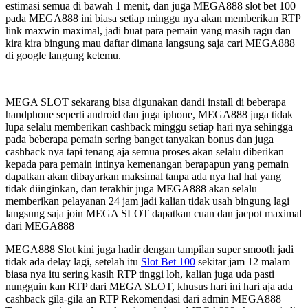
estimasi semua di bawah 1 menit, dan juga MEGA888 slot bet 100
pada MEGA888 ini biasa setiap minggu nya akan memberikan RTP
link maxwin maximal, jadi buat para pemain yang masih ragu dan
kira kira bingung mau daftar dimana langsung saja cari MEGA888
di google langung ketemu.
MEGA SLOT sekarang bisa digunakan dandi install di beberapa
handphone seperti android dan juga iphone, MEGA888 juga tidak
lupa selalu memberikan cashback minggu setiap hari nya sehingga
pada beberapa pemain sering banget tanyakan bonus dan juga
cashback nya tapi tenang aja semua proses akan selalu diberikan
kepada para pemain intinya kemenangan berapapun yang pemain
dapatkan akan dibayarkan maksimal tanpa ada nya hal hal yang
tidak diinginkan, dan terakhir juga MEGA888 akan selalu
memberikan pelayanan 24 jam jadi kalian tidak usah bingung lagi
langsung saja join MEGA SLOT dapatkan cuan dan jacpot maximal
dari MEGA888
MEGA888 Slot kini juga hadir dengan tampilan super smooth jadi
tidak ada delay lagi, setelah itu
Slot Bet 100
sekitar jam 12 malam
biasa nya itu sering kasih RTP tinggi loh, kalian juga uda pasti
nungguin kan RTP dari MEGA SLOT, khusus hari ini hari aja ada
cashback gila-gila an RTP Rekomendasi dari admin MEGA888