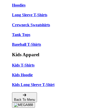
Hoodies
Long Sleeve T-Shirts
Crewneck Sweatshirts
Tank Tops
Baseball T-Shirts
Kids Apparel
Kids T-Shirts
Kids Hoodie
Kids Long Sleeve T-Shirt
Back To Menu