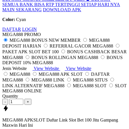
SEMUA BANK BISA
RTP TERTINGGI SETIAP HARI NYA
MAIN SEKARANG
DOWNLOAD APK
Color:
Cyan
DAFTAR
LOGIN
MEGA888 PROMO
MEGA888 BONUS NEW MEMBER
MEGA888
DEPOSIT HARIAN
REFERRAL GACOR MEGA888
PAKET APK SLOT BET 100
BONUS CASHBACK BESAR
MEGA888
BONUS ROLLINGAN MEGA888
BONUS
DEPOSIT 10% MEGA888
Jenis Website
View Website
View Website
MEGA888
MEGA888 APK SLOT
DAFTAR
MEGA888
MEGA888 LINK
MEGA888 SITUS
LINK ALTERNATIF MEGA888
MEGA888 SLOT
SLOT
MEGA888 ONLINE
Quantity
-
+
MEGA888
APKSLOT
Daftar Link Slot Bet 100 Jitu Gampang
Maxwin Hari Ini