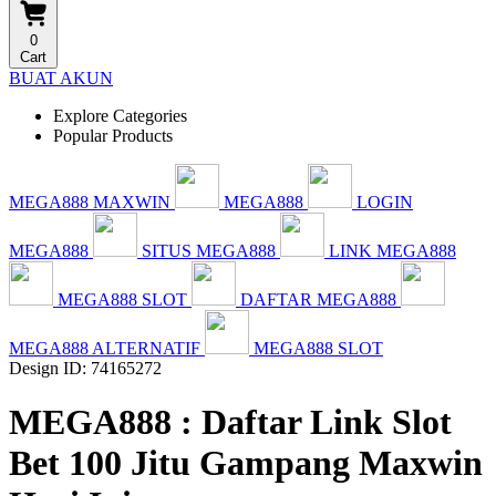
0
Cart
BUAT AKUN
Explore Categories
Popular Products
MEGA888 MAXWIN
MEGA888
LOGIN
MEGA888
SITUS MEGA888
LINK MEGA888
MEGA888 SLOT
DAFTAR MEGA888
MEGA888 ALTERNATIF
MEGA888 SLOT
Design ID: 74165272
MEGA888 : Daftar Link Slot
Bet 100 Jitu Gampang Maxwin