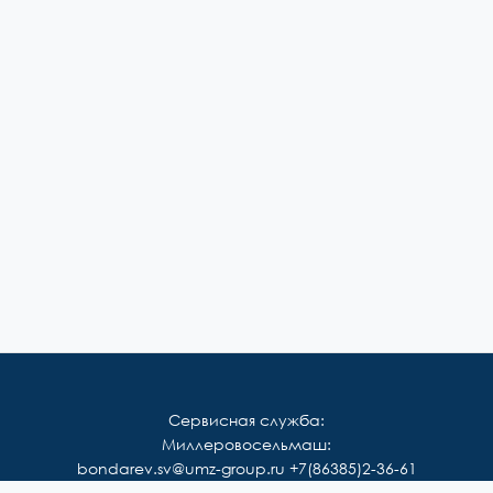
Сервисная служба:
Миллеровосельмаш:
bondarev.sv@umz-group.ru
+7(86385)2-36-61
Корммаш: