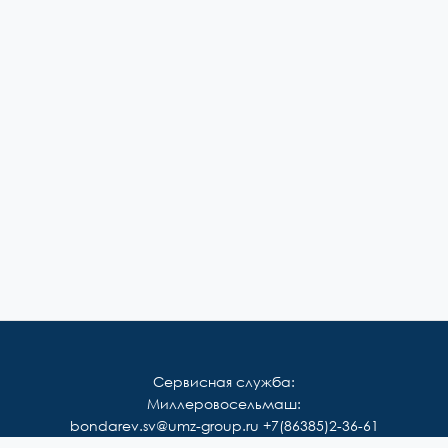
Сервисная служба:
Миллеровосельмаш:
bondarev.sv@umz-group.ru
+7(86385)2-36-61
Корммаш: