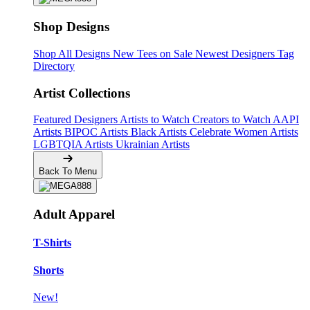
Shop Designs
Shop All Designs
New Tees on Sale
Newest Designers
Tag
Directory
Artist Collections
Featured Designers
Artists to Watch
Creators to Watch
AAPI
Artists
BIPOC Artists
Black Artists
Celebrate Women Artists
LGBTQIA Artists
Ukrainian Artists
Back To Menu
Adult Apparel
T-Shirts
Shorts
New!