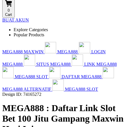
0
Cart
BUAT AKUN
Explore Categories
Popular Products
MEGA888 MAXWIN
MEGA888
LOGIN
MEGA888
SITUS MEGA888
LINK MEGA888
MEGA888 SLOT
DAFTAR MEGA888
MEGA888 ALTERNATIF
MEGA888 SLOT
Design ID: 74165272
MEGA888 : Daftar Link Slot
Bet 100 Jitu Gampang Maxwin