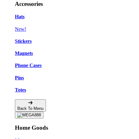
Accessories
Hats
New!
Stickers
Magnets
Phone Cases
Pins
Totes
Back To Menu
Home Goods