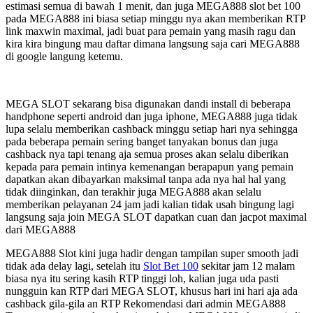
estimasi semua di bawah 1 menit, dan juga MEGA888 slot bet 100
pada MEGA888 ini biasa setiap minggu nya akan memberikan RTP
link maxwin maximal, jadi buat para pemain yang masih ragu dan
kira kira bingung mau daftar dimana langsung saja cari MEGA888
di google langung ketemu.
MEGA SLOT sekarang bisa digunakan dandi install di beberapa
handphone seperti android dan juga iphone, MEGA888 juga tidak
lupa selalu memberikan cashback minggu setiap hari nya sehingga
pada beberapa pemain sering banget tanyakan bonus dan juga
cashback nya tapi tenang aja semua proses akan selalu diberikan
kepada para pemain intinya kemenangan berapapun yang pemain
dapatkan akan dibayarkan maksimal tanpa ada nya hal hal yang
tidak diinginkan, dan terakhir juga MEGA888 akan selalu
memberikan pelayanan 24 jam jadi kalian tidak usah bingung lagi
langsung saja join MEGA SLOT dapatkan cuan dan jacpot maximal
dari MEGA888
MEGA888 Slot kini juga hadir dengan tampilan super smooth jadi
tidak ada delay lagi, setelah itu
Slot Bet 100
sekitar jam 12 malam
biasa nya itu sering kasih RTP tinggi loh, kalian juga uda pasti
nungguin kan RTP dari MEGA SLOT, khusus hari ini hari aja ada
cashback gila-gila an RTP Rekomendasi dari admin MEGA888