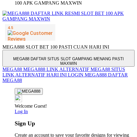
MEGA888 SLOT BET 100 PASTI CUAN HARI INI
MEGA88 DAFTAR SITUS SLOT GAMPANG MENANG PASTI
MAXWIN
MEGA88
MEGA888 LINK ALTERNATIF
MEGA88 SITUS
LINK ALTERNATIF HARI INI
LOGIN MEGA888
DAFTAR
MEGA88
Welcome Guest!
Log In
Sign Up
Create an account to save your favorite designs for viewing