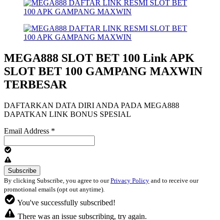
MEGA888 SLOT BET 100 Link APK
SLOT BET 100 GAMPANG MAXWIN
TERBESAR
DAFTARKAN DATA DIRI ANDA PADA MEGA888
DAPATKAN LINK BONUS SPESIAL
Email Address
*
By clicking Subscribe, you agree to our
Privacy Policy
and to receive our
promotional emails (opt out anytime).
You've successfully subscribed!
There was an issue subscribing, try again.