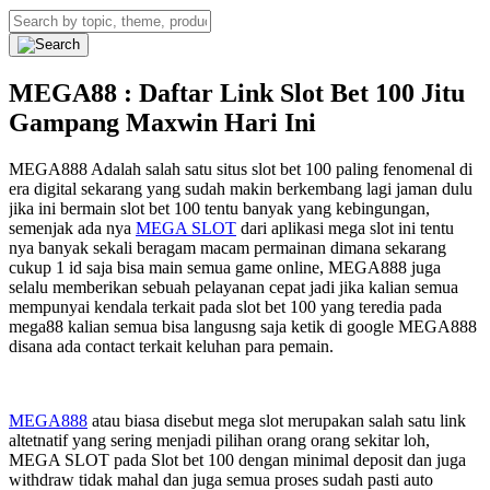
MEGA88 : Daftar Link Slot Bet 100 Jitu
Gampang Maxwin Hari Ini
MEGA888 Adalah salah satu situs slot bet 100 paling fenomenal di
era digital sekarang yang sudah makin berkembang lagi jaman dulu
jika ini bermain slot bet 100 tentu banyak yang kebingungan,
semenjak ada nya
MEGA SLOT
dari aplikasi mega slot ini tentu
nya banyak sekali beragam macam permainan dimana sekarang
cukup 1 id saja bisa main semua game online, MEGA888 juga
selalu memberikan sebuah pelayanan cepat jadi jika kalian semua
mempunyai kendala terkait pada slot bet 100 yang teredia pada
mega88 kalian semua bisa langusng saja ketik di google MEGA888
disana ada contact terkait keluhan para pemain.
MEGA888
atau biasa disebut mega slot merupakan salah satu link
altetnatif yang sering menjadi pilihan orang orang sekitar loh,
MEGA SLOT pada Slot bet 100 dengan minimal deposit dan juga
withdraw tidak mahal dan juga semua proses sudah pasti auto