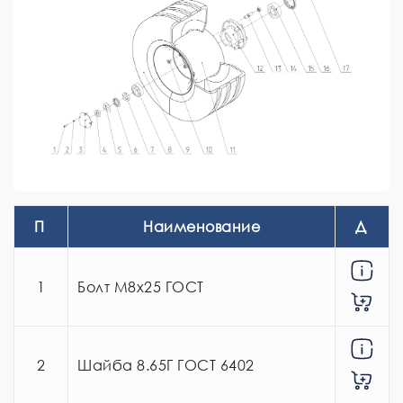
П
Наименование
Д
озиция
ействие
1
Болт М8х25 ГОСТ
2
Шайба 8.65Г ГОСТ 6402