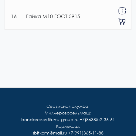
16
Гайка М10 ГОСТ 5915
Сервисная служба:
Миллеровосельмаш:
bondarev.sv@umz-group.ru
+7(86385)2-36-61
Корммаш:
sbitkorm@mail.ru
+7(991)365-11-88