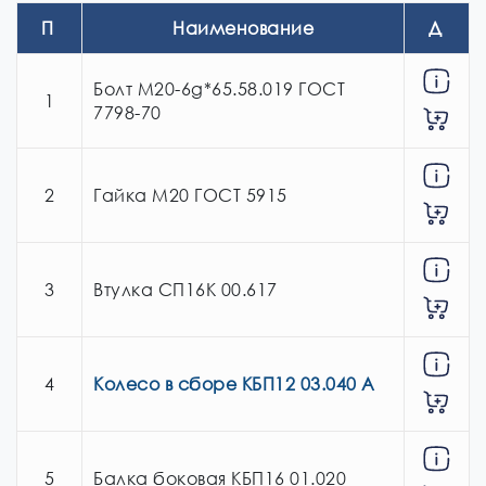
П
Наименование
Д
озиция
ействие
Болт М20-6g*65.58.019 ГОСТ
1
7798-70
2
Гайка М20 ГОСТ 5915
3
Втулка СП16К 00.617
4
Колесо в сборе КБП12 03.040 А
5
Балка боковая КБП16 01.020