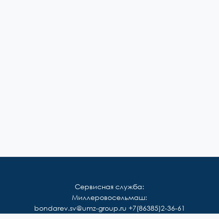
Сервисная служба:
Миллеровосельмаш:
bondarev.sv@umz-group.ru
+7(86385)2-36-61
Корммаш: