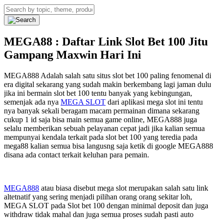
MEGA88 : Daftar Link Slot Bet 100 Jitu
Gampang Maxwin Hari Ini
MEGA888 Adalah salah satu situs slot bet 100 paling fenomenal di
era digital sekarang yang sudah makin berkembang lagi jaman dulu
jika ini bermain slot bet 100 tentu banyak yang kebingungan,
semenjak ada nya
MEGA SLOT
dari aplikasi mega slot ini tentu
nya banyak sekali beragam macam permainan dimana sekarang
cukup 1 id saja bisa main semua game online, MEGA888 juga
selalu memberikan sebuah pelayanan cepat jadi jika kalian semua
mempunyai kendala terkait pada slot bet 100 yang teredia pada
mega88 kalian semua bisa langusng saja ketik di google MEGA888
disana ada contact terkait keluhan para pemain.
MEGA888
atau biasa disebut mega slot merupakan salah satu link
altetnatif yang sering menjadi pilihan orang orang sekitar loh,
MEGA SLOT pada Slot bet 100 dengan minimal deposit dan juga
withdraw tidak mahal dan juga semua proses sudah pasti auto