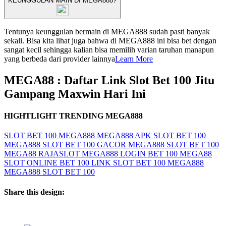
KEUNGGULAN MAIN DI MEGA888?
Tentunya keunggulan bermain di MEGA888 sudah pasti banyak
sekali. Bisa kita lihat juga bahwa di MEGA888 ini bisa bet dengan
sangat kecil sehingga kalian bisa memilih varian taruhan manapun
yang berbeda dari provider lainnya
Learn More
MEGA88 : Daftar Link Slot Bet 100 Jitu
Gampang Maxwin Hari Ini
HIGHTLIGHT TRENDING MEGA888
SLOT BET 100 MEGA888
MEGA888 APK SLOT BET 100
MEGA888 SLOT BET 100 GACOR
MEGA888 SLOT BET 100
MEGA88 RAJASLOT
MEGA888 LOGIN BET 100
MEGA88
SLOT ONLINE BET 100
LINK SLOT BET 100 MEGA888
MEGA888 SLOT BET 100
Share this design: