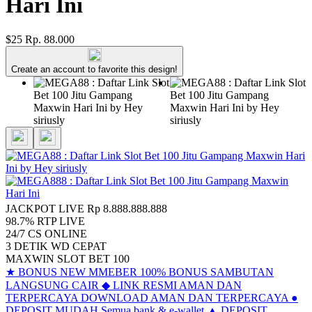
Hari Ini
$25
Rp. 88.000
Create an account to favorite this design!
JACKPOT LIVE
Rp 8.888.888.888
98.7%
RTP LIVE
24/7
CS ONLINE
3 DETIK
WD CEPAT
MAXWIN
SLOT BET 100
★
BONUS NEW MMEBER 100%
BONUS SAMBUTAN
LANGSUNG CAIR
◆
LINK RESMI AMAN DAN
TERPERCAYA
DOWNLOAD AMAN DAN TERPERCAYA
●
DEPOSIT MUDAH
Semua bank & e-wallet
▲
DEPOSIT