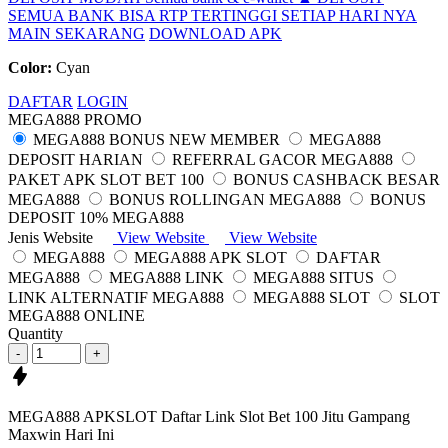
SEMUA BANK BISA
RTP TERTINGGI SETIAP HARI NYA
MAIN SEKARANG
DOWNLOAD APK
Color:
Cyan
DAFTAR
LOGIN
MEGA888 PROMO
MEGA888 BONUS NEW MEMBER
MEGA888
DEPOSIT HARIAN
REFERRAL GACOR MEGA888
PAKET APK SLOT BET 100
BONUS CASHBACK BESAR
MEGA888
BONUS ROLLINGAN MEGA888
BONUS
DEPOSIT 10% MEGA888
Jenis Website
View Website
View Website
MEGA888
MEGA888 APK SLOT
DAFTAR
MEGA888
MEGA888 LINK
MEGA888 SITUS
LINK ALTERNATIF MEGA888
MEGA888 SLOT
SLOT
MEGA888 ONLINE
Quantity
-
+
MEGA888
APKSLOT
Daftar Link Slot Bet 100 Jitu Gampang
Maxwin Hari Ini