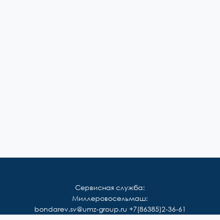
Сервисная служба:
Миллеровосельмаш:
bondarev.sv@umz-group.ru
+7(86385)2-36-61
Корммаш: