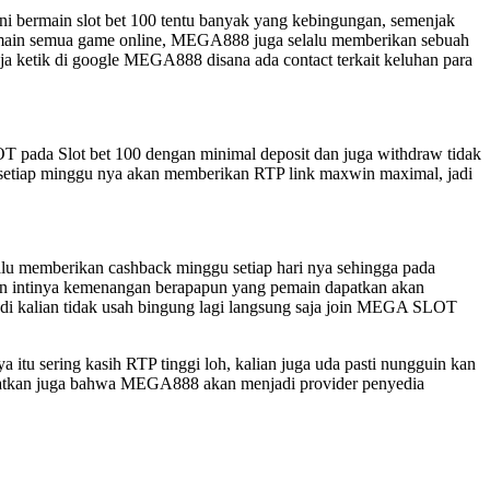
ini bermain slot bet 100 tentu banyak yang kebingungan, semenjak
sa main semua game online, MEGA888 juga selalu memberikan sebuah
aja ketik di google MEGA888 disana ada contact terkait keluhan para
LOT pada Slot bet 100 dengan minimal deposit dan juga withdraw tidak
 setiap minggu nya akan memberikan RTP link maxwin maximal, jadi
lu memberikan cashback minggu setiap hari nya sehingga pada
main intinya kemenangan berapapun yang pemain dapatkan akan
adi kalian tidak usah bingung lagi langsung saja join MEGA SLOT
a itu sering kasih RTP tinggi loh, kalian juga uda pasti nungguin kan
watkan juga bahwa MEGA888 akan menjadi provider penyedia