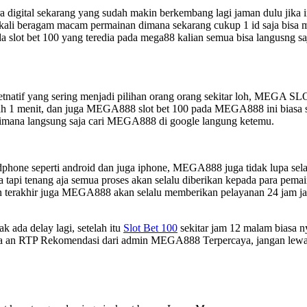
a digital sekarang yang sudah makin berkembang lagi jaman dulu jika 
k sekali beragam macam permainan dimana sekarang cukup 1 id saja bi
da slot bet 100 yang teredia pada mega88 kalian semua bisa langusng s
ltetnatif yang sering menjadi pilihan orang orang sekitar loh, MEGA S
awah 1 menit, dan juga MEGA888 slot bet 100 pada MEGA888 ini biasa
 dimana langsung saja cari MEGA888 di google langung ketemu.
hone seperti android dan juga iphone, MEGA888 juga tidak lupa sela
a tapi tenang aja semua proses akan selalu diberikan kepada para pe
dan terakhir juga MEGA888 akan selalu memberikan pelayanan 24 jam j
 ada delay lagi, setelah itu
Slot Bet 100
sekitar jam 12 malam biasa ny
gila an RTP Rekomendasi dari admin MEGA888 Terpercaya, jangan le