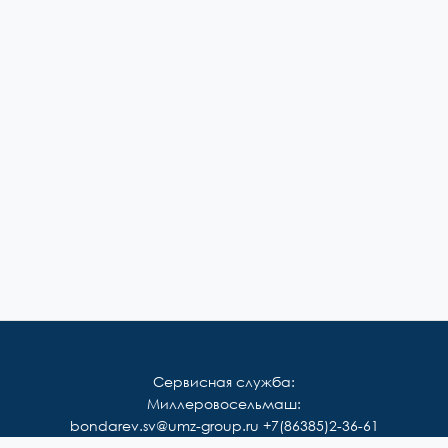
Сервисная служба:
Миллеровосельмаш:
bondarev.sv@umz-group.ru
+7(86385)2-36-61
Корммаш: