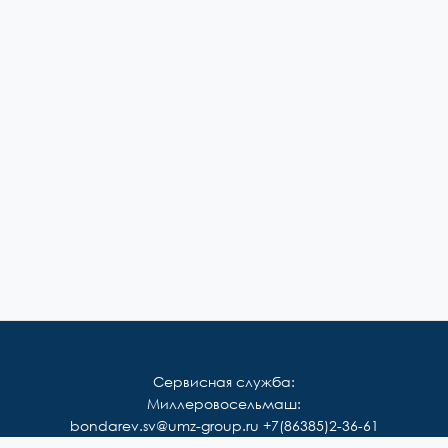
Сервисная служба:
Миллеровосельмаш:
bondarev.sv@umz-group.ru
+7(86385)2-36-61
Корммаш: