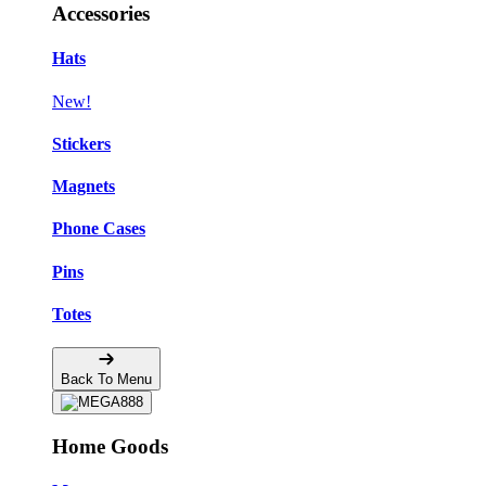
Accessories
Hats
New!
Stickers
Magnets
Phone Cases
Pins
Totes
Back To Menu
Home Goods