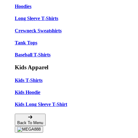
Hoodies
Long Sleeve T-Shirts
Crewneck Sweatshirts
Tank Tops
Baseball T-Shirts
Kids Apparel
Kids T-Shirts
Kids Hoodie
Kids Long Sleeve T-Shirt
Back To Menu