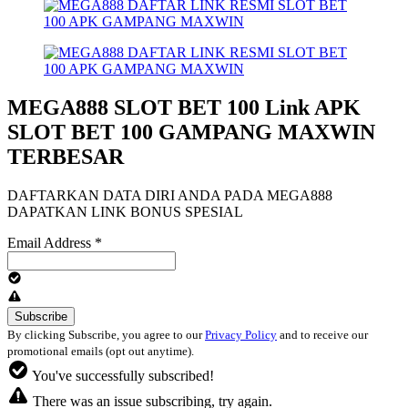
MEGA888 SLOT BET 100 Link APK
SLOT BET 100 GAMPANG MAXWIN
TERBESAR
DAFTARKAN DATA DIRI ANDA PADA MEGA888
DAPATKAN LINK BONUS SPESIAL
Email Address
*
By clicking Subscribe, you agree to our
Privacy Policy
and to receive our
promotional emails (opt out anytime).
You've successfully subscribed!
There was an issue subscribing, try again.