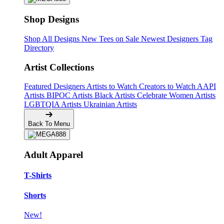
Shop Designs
Shop All Designs
New Tees on Sale
Newest Designers
Tag
Directory
Artist Collections
Featured Designers
Artists to Watch
Creators to Watch
AAPI
Artists
BIPOC Artists
Black Artists
Celebrate Women Artists
LGBTQIA Artists
Ukrainian Artists
Back To Menu
Adult Apparel
T-Shirts
Shorts
New!