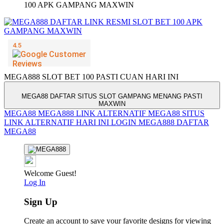
MEGA888 SLOT BET 100 PASTI CUAN HARI INI
MEGA88 DAFTAR SITUS SLOT GAMPANG MENANG PASTI
MAXWIN
MEGA88
MEGA888 LINK ALTERNATIF
MEGA88 SITUS
LINK ALTERNATIF HARI INI
LOGIN MEGA888
DAFTAR
MEGA88
Welcome Guest!
Log In
Sign Up
Create an account to save your favorite designs for viewing