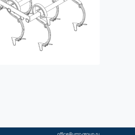
office@umz-group.ru